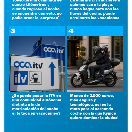
cuatro kilómetros y
quienes van a la playa:
cuando regresa al coche
nunca hagas esto con las
se encuentra con esto: no
llaves del coche, puede
podía creer la 'sorpresa'
arruinarte las vacaciones
3
4
¿Se puede pasar la ITV en
Menos de 2.500 euros,
una comunidad autónoma
más segura y
distinta a la de
tecnológica: así es la
matriculación del coche
moto para el carnet de
si te toca en vacaciones?
coche con la que Kymco
quiere dominar la ciudad