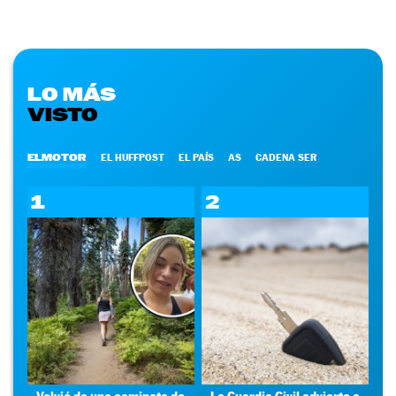
LO MÁS
VISTO
ELMOTOR
EL HUFFPOST
EL PAÍS
AS
CADENA SER
1
2
Volvió de una caminata de
La Guardia Civil advierte a