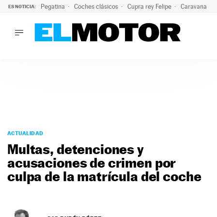
Pegatina
Coches clásicos
Cupra rey Felipe
Caravana lig
ES NOTICIA:
LO ÚLTIMO
El hiperdeportivo que desafía todas las tendencias: V12 a
LO ÚLTIMO
El hiperdeportivo que desafía todas las tendencias: V12 at
ACTUALIDAD
ELÉCTRICOS
CONDUCIR
PRUEBAS
Saltar
VIRALES
al
ACTUALIDAD
PODCAST
contenido
Multas, detenciones y
MOTOS
acusaciones de crimen por
TECNOLOGÍA
culpa de la matrícula del coche
SUPERCOCHES
MOTORTV
PREMIOS
SERVICIOS