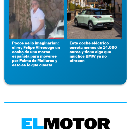
Pocos se lo imaginarían:
Este coche eléctrico
el rey Felipe VI escoge un
cuesta menos de 14.000
coche de una marca
euros y tiene algo que
española para moverse
muchos BMW ya no
por Palma de Mallorca y
ofrecen
esto es lo que cuesta