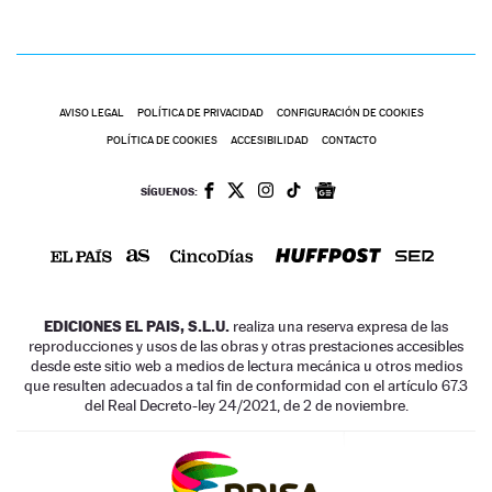
AVISO LEGAL
POLÍTICA DE PRIVACIDAD
CONFIGURACIÓN DE COOKIES
POLÍTICA DE COOKIES
ACCESIBILIDAD
CONTACTO
SÍGUENOS:
EDICIONES EL PAIS, S.L.U.
realiza una reserva expresa de las
reproducciones y usos de las obras y otras prestaciones accesibles
desde este sitio web a medios de lectura mecánica u otros medios
que resulten adecuados a tal fin de conformidad con el artículo 67.3
del Real Decreto-ley 24/2021, de 2 de noviembre.