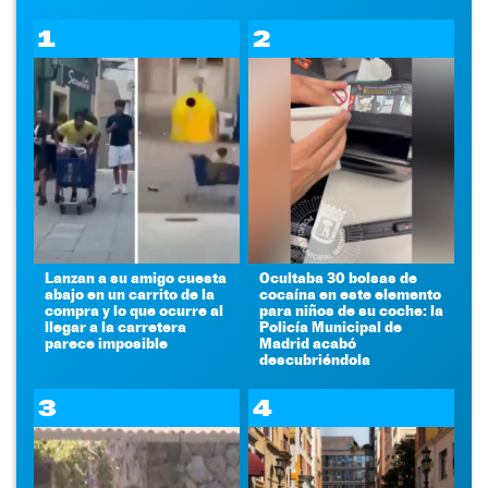
1
2
Lanzan a su amigo cuesta
Ocultaba 30 bolsas de
abajo en un carrito de la
cocaína en este elemento
compra y lo que ocurre al
para niños de su coche: la
llegar a la carretera
Policía Municipal de
parece imposible
Madrid acabó
descubriéndola
3
4