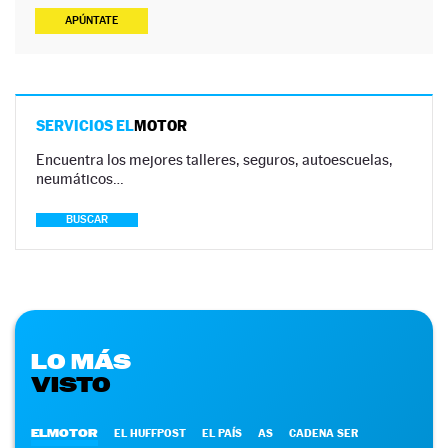
APÚNTATE
SERVICIOS EL
MOTOR
Encuentra los mejores talleres, seguros, autoescuelas,
neumáticos…
BUSCAR
LO MÁS
VISTO
ELMOTOR
EL HUFFPOST
EL PAÍS
AS
CADENA SER