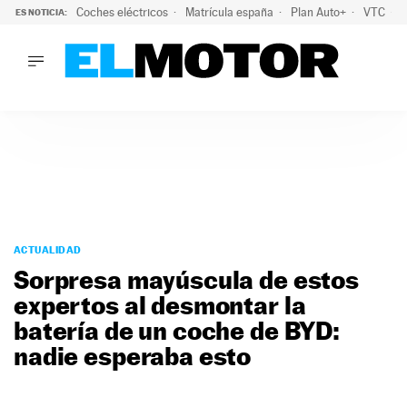
Coches eléctricos
Matrícula españa
Plan Auto+
VTC
ES NOTICIA:
LO ÚLTIMO
La Lista Blanca del Programa Auto+: todos los coches eléct
LO ÚLTIMO
La Lista Blanca del Programa Auto+: todos los coches eléctr
ACTUALIDAD
ELÉCTRICOS
CONDUCIR
PRUEBAS
Saltar
VIRALES
al
ACTUALIDAD
PODCAST
contenido
Sorpresa mayúscula de estos
MOTOS
expertos al desmontar la
TECNOLOGÍA
batería de un coche de BYD:
SUPERCOCHES
MOTORTV
nadie esperaba esto
PREMIOS
SERVICIOS