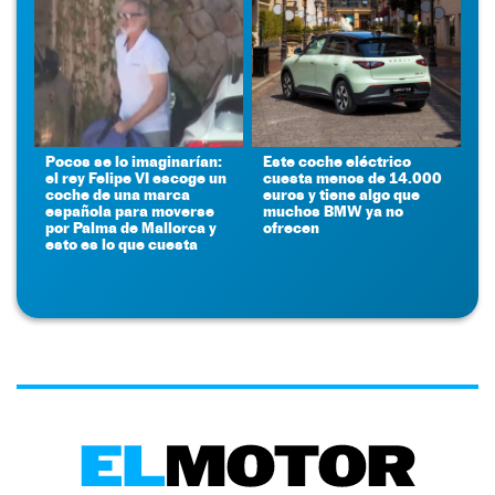
Pocos se lo imaginarían:
Este coche eléctrico
el rey Felipe VI escoge un
cuesta menos de 14.000
coche de una marca
euros y tiene algo que
española para moverse
muchos BMW ya no
por Palma de Mallorca y
ofrecen
esto es lo que cuesta