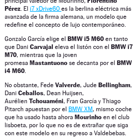
principal valedor de Mourinho,
Florentino
Pérez
. El
i7 xDrive60
es la berlina eléctrica más
avanzada de la firma alemana, un modelo que
redefine el concepto de lujo contemporáneo.
Gonzalo García elige el
BMW i5 M60
en tanto
que Dani
Carvajal
eleva el listón con el
BMW i7
M70
, mientras que la joven
promesa
Mastantuono
se decanta por el
BMW
i4 M60
.
No obstante, Fede
Valverde
, Jude
Bellingham
,
Dani
Ceballos
, Dean Huijsen,
Aurélien
Tchouaméni
, Fran García y Thiago
Pitarch apuestan por el
BMW XM
, mismo coche
que ha usado hasta ahora
Mourinho
en el club
lisboeta, por lo que no es de extrañar que siga
con este modelo en su regreso a Valdebebas.