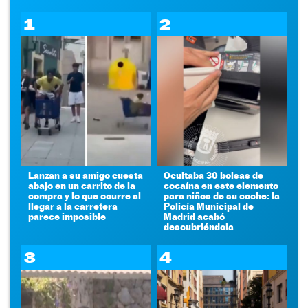
1
2
Lanzan a su amigo cuesta
Ocultaba 30 bolsas de
abajo en un carrito de la
cocaína en este elemento
compra y lo que ocurre al
para niños de su coche: la
llegar a la carretera
Policía Municipal de
parece imposible
Madrid acabó
descubriéndola
3
4