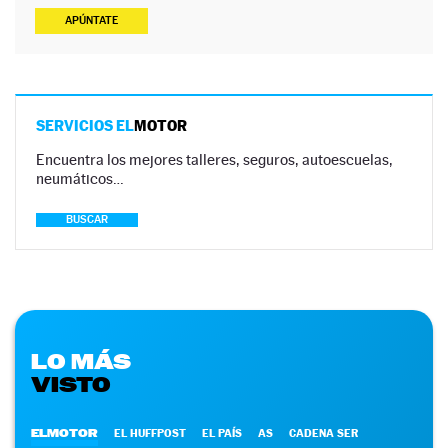
APÚNTATE
SERVICIOS EL
MOTOR
Encuentra los mejores talleres, seguros, autoescuelas,
neumáticos…
BUSCAR
LO MÁS
VISTO
ELMOTOR
EL HUFFPOST
EL PAÍS
AS
CADENA SER