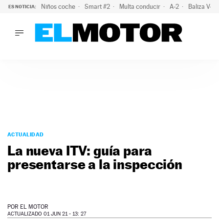
Niños coche
Smart #2
Multa conducir
A-2
Baliza V-1
ES NOTICIA:
LO ÚLTIMO
La OCU lanza un aviso a quienes alquilen un coche este vera
LO ÚLTIMO
La OCU lanza un aviso a quienes alquilen un coche este vera
ACTUALIDAD
ELÉCTRICOS
CONDUCIR
PRUEBAS
Saltar
VIRALES
al
ACTUALIDAD
PODCAST
contenido
La nueva ITV: guía para
MOTOS
presentarse a la inspección
TECNOLOGÍA
SUPERCOCHES
MOTORTV
PREMIOS
POR
EL MOTOR
SERVICIOS
ACTUALIZADO 01 JUN 21 - 13: 27