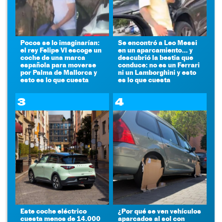
Pocos se lo imaginarían:
Se encontró a Leo Messi
el rey Felipe VI escoge un
en un aparcamiento... y
coche de una marca
descubrió la bestia que
española para moverse
conduce: no es un Ferrari
por Palma de Mallorca y
ni un Lamborghini y esto
esto es lo que cuesta
es lo que cuesta
3
4
Este coche eléctrico
¿Por qué se ven vehículos
cuesta menos de 14.000
aparcados al sol con