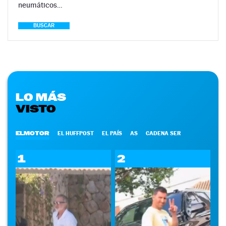
neumáticos…
BUSCAR
LO MÁS
VISTO
ELMOTOR
EL HUFFPOST
EL PAÍS
AS
CADENA SER
1
2