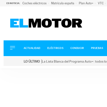
Coches eléctricos
Matrícula españa
Plan Auto+
VTC
ES NOTICIA:
ACTUALIDAD
ELÉCTRICOS
CONDUCIR
ACTUALIDAD
ELÉCTRICOS
CONDUCIR
PRUEBAS
PRUEBAS
Saltar
VIRALES
LO ÚLTIMO
La Lista Blanca del Programa Auto+: todos lo
al
PODCAST
LO ÚLTIMO
La Lista Blanca del Programa Auto+: todos los coc
contenido
MOTOS
TECNOLOGÍA
SUPERCOCHES
MOTORTV
PREMIOS
SERVICIOS