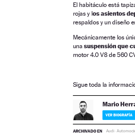
El habitáculo está tapi
rojas y l
os asientos de
respaldos y un diseño e
Mecánicamente los úni
una
suspensión que c
motor 4.0 V8 de 560 CV
Sigue toda la informa
Mario Herr
VER BIOGRAFÍA
ARCHIVADO EN
Audi
Automoci
·