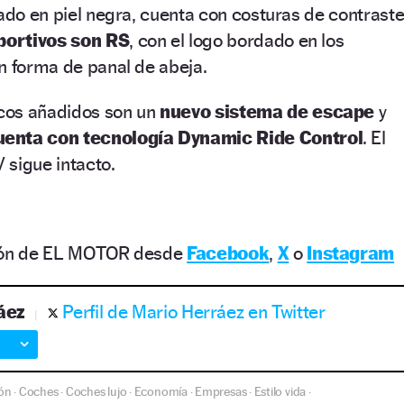
zado en piel negra, cuenta con costuras de contrast
portivos son RS
, con el logo bordado en los
n forma de panal de abeja.
cos añadidos son un
nuevo sistema de escape
y
uenta con tecnología Dynamic Ride Control
. El
 sigue intacto.
ción de EL MOTOR desde
Facebook
,
X
o
Instagram
áez
Perfil de Mario Herráez en Twitter
ón
Coches
Coches lujo
Economía
Empresas
Estilo vida
·
·
·
·
·
·