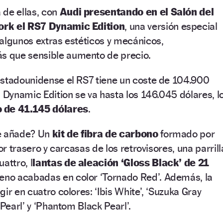
 de ellas, con
Audi presentando en el Salón del
ork el RS7 Dynamic Edition
, una versión especial
algunos extras estéticos y mecánicos,
 que sensible aumento de precio.
estadounidense el RS7 tiene un coste de 104.900
a Dynamic Edition se va hasta los 146.045 dólares, l
 de 41.145 dólares
.
ue añade? Un
kit de fibra de carbono
formado por
sor trasero y carcasas de los retrovisores, una parrill
attro, l
lantas de aleación ‘Gloss Black’ de 21
reno acabadas en color ‘Tornado Red’. Además, la
ir en cuatro colores: ‘Ibis White’, ‘Suzuka Gray
 Pearl’ y ‘Phantom Black Pearl’.