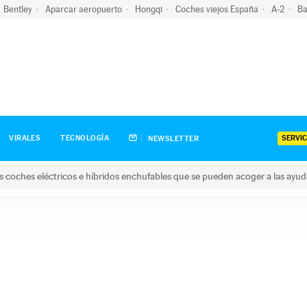
Bentley
Aparcar aeropuerto
Hongqi
Coches viejos España
A-2
Ba
SERVIC
VIRALES
TECNOLOGÍA
NEWSLETTER
s coches eléctricos e híbridos enchufables que se pueden acoger a las ayu
hes eléctricos e híbridos enchufables que se pueden acoger a la