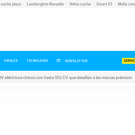
 coche playa
Lamborghini Revuelto
Niños coche
Smart #2
Multa con
SERVIC
VIRALES
TECNOLOGÍA
NEWSLETTER
V eléctricos chinos con hasta 551 CV que desafían a las marcas prémium
tricos chinos con hasta 551 CV que desafían a las marcas prém