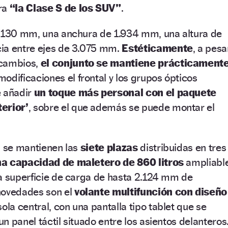
ra
“la Clase S de los SUV”
.
5.130 mm, una anchura de 1.934 mm, una altura de
ia entre ejes de 3.075 mm.
Estéticamente
, a pesa
 cambios,
el conjunto se mantiene prácticament
modificaciones el frontal y los grupos ópticos
e añadir
un toque más personal con el paquete
erior’
, sobre el que además se puede montar el
, se mantienen las
siete plazas
distribuidas en tres
a capacidad de maletero de 860 litros
ampliabl
na superficie de carga de hasta 2.124 mm de
novedades son el
volante multifunción con diseño
sola central, con una pantalla tipo tablet que se
n panel táctil situado entre los asientos delanteros