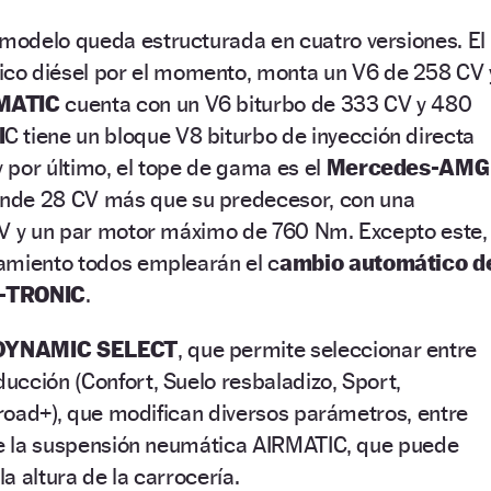
odelo queda estructurada en cuatro versiones. El
nico diésel por el momento, monta un V6 de 258 CV 
MATIC
cuenta con un V6 biturbo de 333 CV y 480
I
C tiene un bloque V8 biturbo de inyección directa
 por último, el tope de gama es el
Mercedes-AMG
rinde 28 CV más que su predecesor, con una
CV y un par motor máximo de 760 Nm. Excepto este,
amiento todos emplearán el c
ambio automático d
G-TRONIC
.
DYNAMIC SELECT
, que permite seleccionar entre
cción (Confort, Suelo resbaladizo, Sport,
ffroad+), que modifican diversos parámetros, entre
 de la suspensión neumática AIRMATIC, que puede
a altura de la carrocería.