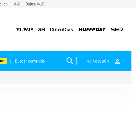
ducir
A-2
Baliza V-16
IOS
INICIAR SESIÓN
ium