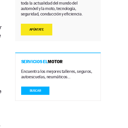
toda la actualidad del mundo del
automóvil y la moto, tecnología,
seguridad, conducción y eficiencia.
r
APÚNTATE
e
SERVICIOS EL
MOTOR
Encuentra los mejores talleres, seguros,
autoescuelas, neumáticos…
e
BUSCAR
.