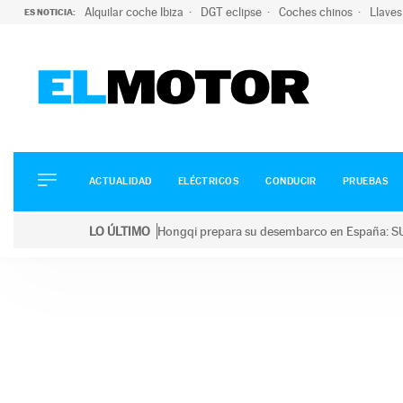
Alquilar coche Ibiza
DGT eclipse
Coches chinos
Llaves
ES NOTICIA:
ACTUALIDAD
ELÉCTRICOS
CONDUCIR
ACTUALIDAD
ELÉCTRICOS
CONDUCIR
PRUEBAS
PRUEBAS
Saltar
VIRALES
LO ÚLTIMO
Hongqi prepara su desembarco en España: SU
al
PODCAST
LO ÚLTIMO
Hongqi prepara su desembarco en España: SUV eléc
contenido
MOTOS
TECNOLOGÍA
SUPERCOCHES
MOTORTV
PREMIOS
SERVICIOS