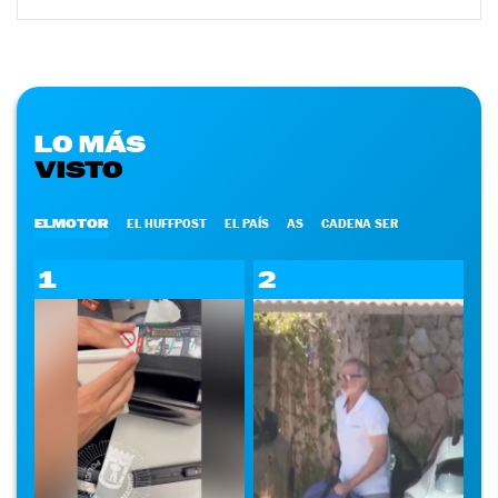
LO MÁS
VISTO
ELMOTOR
EL HUFFPOST
EL PAÍS
AS
CADENA SER
1
2