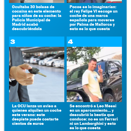
Ocultaba 30 bolsas de
Pocos se lo imaginarían:
cocaína en este elemento
el rey Felipe VI escoge un
para niños de su coche: la
coche de una marca
Policía Municipal de
española para moverse
Madrid acabó
por Palma de Mallorca y
descubriéndola
esto es lo que cuesta
3
4
La OCU lanza un aviso a
Se encontró a Leo Messi
quienes alquilen un coche
en un aparcamiento... y
este verano: este
descubrió la bestia que
despiste puede costarte
conduce: no es un Ferrari
cientos de euros
ni un Lamborghini y esto
es lo que cuesta