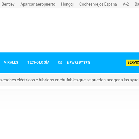
Bentley
Aparcar aeropuerto
Hongqi
Coches viejos España
A-2
Ba
SERVIC
VIRALES
TECNOLOGÍA
NEWSLETTER
s coches eléctricos e híbridos enchufables que se pueden acoger a las ayu
hes eléctricos e híbridos enchufables que se pueden acoger a la