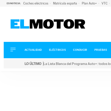
Coches eléctricos
Matrícula españa
Plan Auto+
VTC
ES NOTICIA:
ACTUALIDAD
ELÉCTRICOS
CONDUCIR
ACTUALIDAD
ELÉCTRICOS
CONDUCIR
PRUEBAS
PRUEBAS
Saltar
VIRALES
LO ÚLTIMO
La Lista Blanca del Programa Auto+: todos lo
al
PODCAST
LO ÚLTIMO
La Lista Blanca del Programa Auto+: todos los coc
contenido
MOTOS
TECNOLOGÍA
SUPERCOCHES
MOTORTV
PREMIOS
SERVICIOS