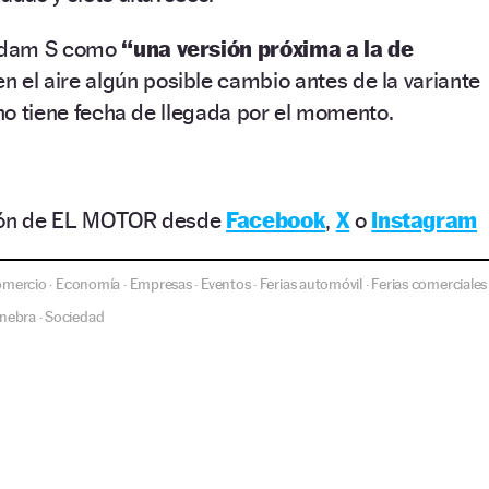
 Adam S como
“una versión próxima a la de
n el aire algún posible cambio antes de la variante
 no tiene fecha de llegada por el momento.
ción de EL MOTOR desde
Facebook
,
X
o
Instagram
mercio
Economía
Empresas
Eventos
Ferias automóvil
Ferias comerciales
·
·
·
·
·
inebra
Sociedad
·