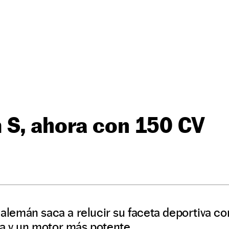
 S, ahora con 150 CV
o alemán saca a relucir su faceta deportiva c
va y un motor más potente.