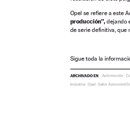
Opel se refiere a este
producción”,
dejando e
de serie definitiva, que
Sigue toda la informa
ARCHIVADO EN
Automoción
Co
·
Industria
Opel
Salón Automóvil G
·
·