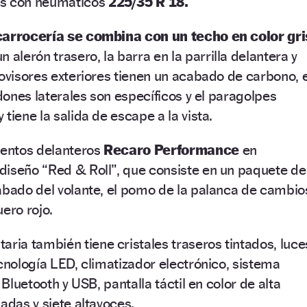
as con neumáticos
225/35 R 18.
 carrocería se combina con un techo en color gri
 alerón trasero, la barra en la parrilla delantera y
rovisores exteriores tienen un acabado de carbono, e
ldones laterales son específicos y el paragolpes
tiene la salida de escape a la vista.
ientos delanteros
Recaro Performance
en
diseño “Red & Roll”, que consiste en un paquete de
abado del volante, el pomo de la palanca de cambio
ero rojo.
ia también tiene cristales traseros tintados, luce
ecnología LED, climatizador electrónico, sistema
 Bluetooth y USB, pantalla táctil en color de alta
adas y siete altavoces.