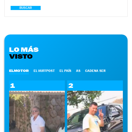
BUSCAR
LO MÁS
VISTO
ELMOTOR
EL HUFFPOST
EL PAÍS
AS
CADENA SER
1
2