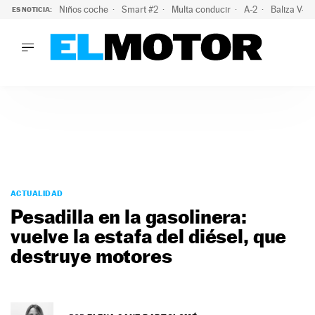
Niños coche
Smart #2
Multa conducir
A-2
Baliza V-1
ES NOTICIA:
LO ÚLTIMO
La policía advierte de este peligro y esta es una buena soluc
LO ÚLTIMO
La policía advierte de este peligro y esta es una buena soluci
ACTUALIDAD
ELÉCTRICOS
CONDUCIR
PRUEBAS
Saltar
VIRALES
al
ACTUALIDAD
PODCAST
contenido
Pesadilla en la gasolinera:
MOTOS
vuelve la estafa del diésel, que
TECNOLOGÍA
destruye motores
SUPERCOCHES
MOTORTV
PREMIOS
SERVICIOS