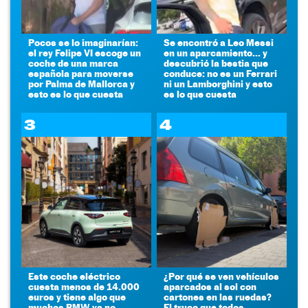
Pocos se lo imaginarían:
Se encontró a Leo Messi
el rey Felipe VI escoge un
en un aparcamiento... y
coche de una marca
descubrió la bestia que
española para moverse
conduce: no es un Ferrari
por Palma de Mallorca y
ni un Lamborghini y esto
esto es lo que cuesta
es lo que cuesta
3
4
Este coche eléctrico
¿Por qué se ven vehículos
cuesta menos de 14.000
aparcados al sol con
euros y tiene algo que
cartones en las ruedas?
muchos BMW ya no
El truco que todos