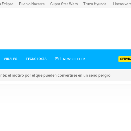
s Eclipse
Pueblo Navarra
Cupra Star Wars
Truco Hyundai
Líneas ver
SERVIC
VIRALES
TECNOLOGÍA
NEWSLETTER
olante: el motivo por el que pueden convertirse en un serio peligro
e: el motivo por el que pueden convertirse en un serio peligro