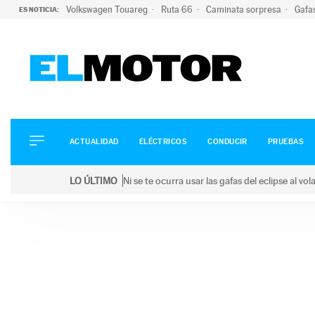
Volkswagen Touareg
Ruta 66
Caminata sorpresa
Gafa
ES NOTICIA:
ACTUALIDAD
ELÉCTRICOS
CONDUCIR
ACTUALIDAD
ELÉCTRICOS
CONDUCIR
PRUEBAS
PRUEBAS
Saltar
VIRALES
LO ÚLTIMO
Ni se te ocurra usar las gafas del eclipse al v
al
PODCAST
LO ÚLTIMO
Ni se te ocurra usar las gafas del eclipse al volant
contenido
MOTOS
TECNOLOGÍA
SUPERCOCHES
MOTORTV
PREMIOS
SERVICIOS