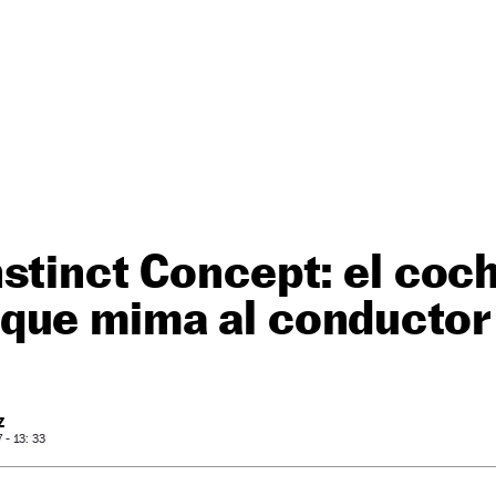
stinct Concept: el coc
que mima al conductor
Z
- 13: 33