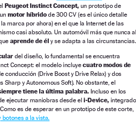
el
Peugeot Instinct Concept,
un prototipo de
 un
motor híbrido
de 300 CV (es el único detalle
la marca por ahora) en el que la Internet de las
ismo casi absoluto. Un automóvil más que nunca a
 que
aprende de él
y se adapta a las circunstancias
cular
del diseño, lo fundamental se encuentra
inct Concept: el modelo incluye
cuatro modos de
e conducción (Drive Boost y Drive Relax) y dos
Sharp y Autonomous Soft). No obstante, el
siempre tiene la última palabra.
Incluso en los
 ejecutar maniobras desde el
i-Device,
integrad
l. Como es de esperar en un prototipo de este corte,
 botones a la vista.