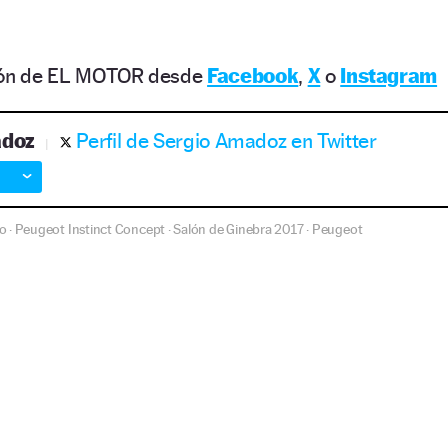
ción de EL MOTOR desde
Facebook
,
X
o
Instagram
adoz
Perfil de Sergio Amadoz en Twitter
o
Peugeot Instinct Concept
Salón de Ginebra 2017
Peugeot
·
·
·