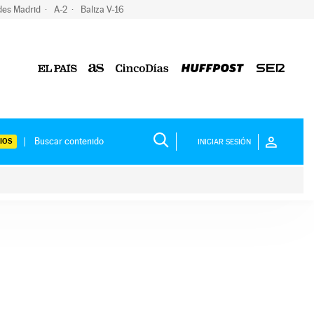
des Madrid
A-2
Baliza V-16
IOS
INICIAR SESIÓN