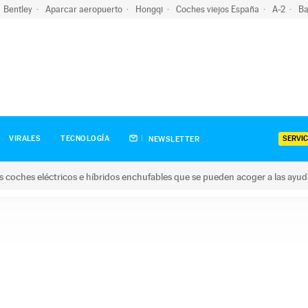
Bentley
Aparcar aeropuerto
Hongqi
Coches viejos España
A-2
Ba
SERVIC
VIRALES
TECNOLOGÍA
NEWSLETTER
s coches eléctricos e híbridos enchufables que se pueden acoger a las ayu
hes eléctricos e híbridos enchufables que se pueden acoger a la