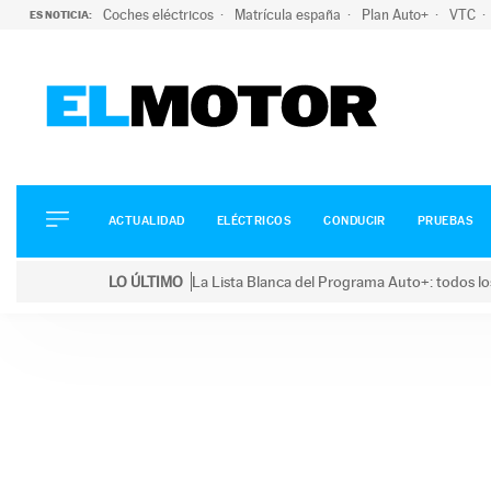
Coches eléctricos
Matrícula españa
Plan Auto+
VTC
ES NOTICIA:
ACTUALIDAD
ELÉCTRICOS
CONDUCIR
ACTUALIDAD
ELÉCTRICOS
CONDUCIR
PRUEBAS
PRUEBAS
Saltar
VIRALES
LO ÚLTIMO
La Lista Blanca del Programa Auto+: todos lo
al
PODCAST
LO ÚLTIMO
La Lista Blanca del Programa Auto+: todos los coc
contenido
MOTOS
TECNOLOGÍA
SUPERCOCHES
MOTORTV
PREMIOS
SERVICIOS