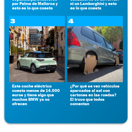
por Palma de Mallorca y
ni un Lamborghini y esto
esto es lo que cuesta
es lo que cuesta
3
4
Este coche eléctrico
¿Por qué se ven vehículos
cuesta menos de 14.000
aparcados al sol con
euros y tiene algo que
cartones en las ruedas?
muchos BMW ya no
El truco que todos
ofrecen
comentan