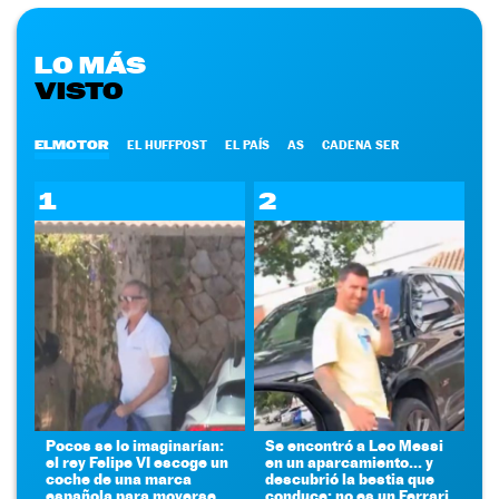
LO MÁS
VISTO
ELMOTOR
EL HUFFPOST
EL PAÍS
AS
CADENA SER
1
2
Pocos se lo imaginarían:
Se encontró a Leo Messi
el rey Felipe VI escoge un
en un aparcamiento... y
coche de una marca
descubrió la bestia que
española para moverse
conduce: no es un Ferrari