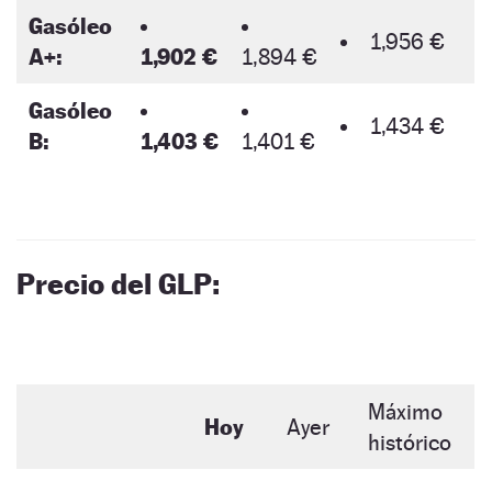
Gasóleo
1,956 €
A+:
1,902 €
1,894 €
Gasóleo
1,434 €
B:
1,403 €
1,401 €
Precio del GLP:
Máximo
Hoy
Ayer
histórico