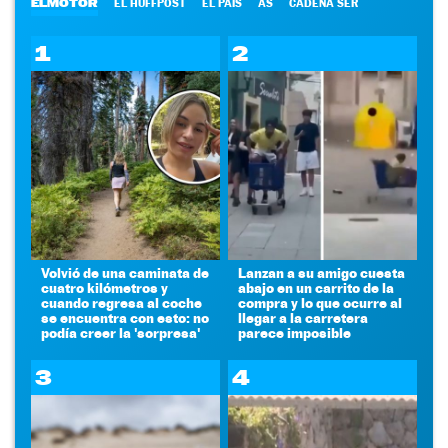
ELMOTOR
EL HUFFPOST
EL PAÍS
AS
CADENA SER
1
2
Volvió de una caminata de
Lanzan a su amigo cuesta
cuatro kilómetros y
abajo en un carrito de la
cuando regresa al coche
compra y lo que ocurre al
se encuentra con esto: no
llegar a la carretera
podía creer la 'sorpresa'
parece imposible
3
4