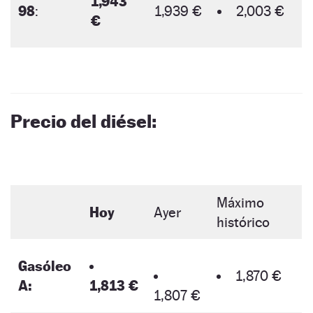
1,943
98
:
1,939 €
2,003 €
€
Precio del diésel:
Máximo
Hoy
Ayer
histórico
Gasóleo
1,870 €
A:
1,813 €
1,807 €