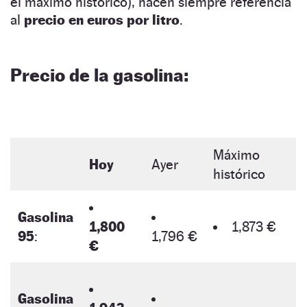
el máximo histórico), hacen siempre referencia
al
precio en euros por litro
.
Precio de la gasolina:
Máximo
Hoy
Ayer
histórico
Gasolina
1,800
1,873 €
95
:
1,796 €
€
Gasolina