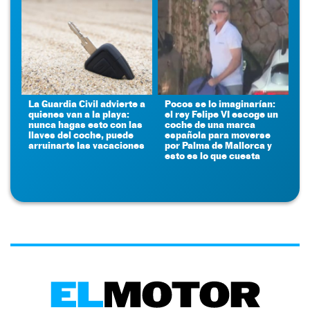
La Guardia Civil advierte a
Pocos se lo imaginarían:
quienes van a la playa:
el rey Felipe VI escoge un
nunca hagas esto con las
coche de una marca
llaves del coche, puede
española para moverse
arruinarte las vacaciones
por Palma de Mallorca y
esto es lo que cuesta