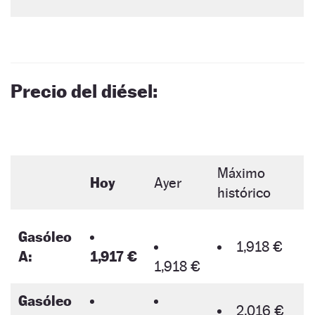
Precio del diésel:
Máximo
Hoy
Ayer
histórico
Gasóleo
1,918 €
A:
1,917 €
1,918 €
Gasóleo
2,016 €