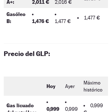
A+:
2,011 €
2,016 €
Gasóleo
1,477 €
B:
1,476 €
1,477 €
Precio del GLP:
Máximo
Hoy
Ayer
histórico
Gas licuado
0,999
0,999
0,999