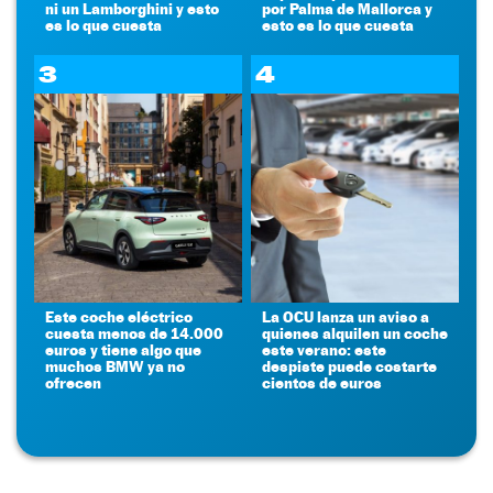
ni un Lamborghini y esto
por Palma de Mallorca y
es lo que cuesta
esto es lo que cuesta
3
4
Este coche eléctrico
La OCU lanza un aviso a
cuesta menos de 14.000
quienes alquilen un coche
euros y tiene algo que
este verano: este
muchos BMW ya no
despiste puede costarte
ofrecen
cientos de euros