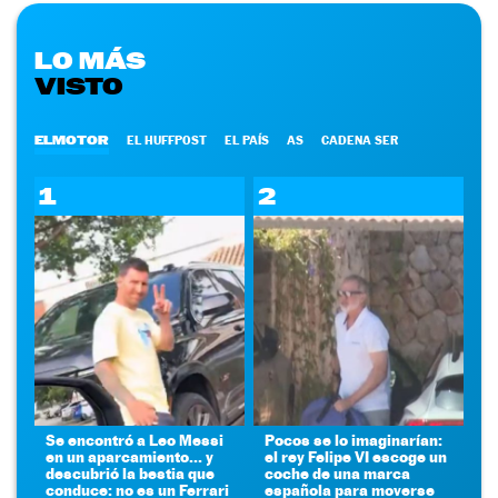
LO MÁS
VISTO
ELMOTOR
EL HUFFPOST
EL PAÍS
AS
CADENA SER
1
2
Se encontró a Leo Messi
Pocos se lo imaginarían:
en un aparcamiento... y
el rey Felipe VI escoge un
descubrió la bestia que
coche de una marca
conduce: no es un Ferrari
española para moverse