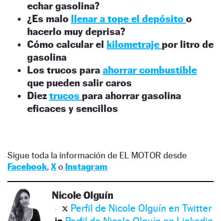
echar gasolina?
¿Es malo
llenar a tope el depósito
o
hacerlo muy deprisa?
Cómo calcular el
kilometraje
por litro de
gasolina
Los trucos para
ahorrar combustible
que pueden salir caros
Diez
trucos
para ahorrar gasolina
eficaces y sencillos
Sigue toda la información de EL MOTOR desde
Facebook
,
X
o
Instagram
Nicole Olguín
Perfil de Nicole Olguín en Twitter
Perfil de Nicole Olguín en Linkedin