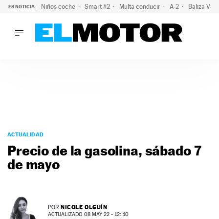
Niños coche
Smart #2
Multa conducir
A-2
Baliza V-1
ES NOTICIA:
LO ÚLTIMO
El probable colapso tras el eclipse: la DGT prevé un millón 
LO ÚLTIMO
El probable colapso tras el eclipse: la DGT prevé un millón 
ACTUALIDAD
ELÉCTRICOS
CONDUCIR
PRUEBAS
Saltar
VIRALES
al
ACTUALIDAD
PODCAST
contenido
Precio de la gasolina, sábado 7
MOTOS
de mayo
TECNOLOGÍA
SUPERCOCHES
MOTORTV
PREMIOS
NICOLE OLGUÍN
POR
SERVICIOS
ACTUALIZADO 08 MAY 22 - 12: 10