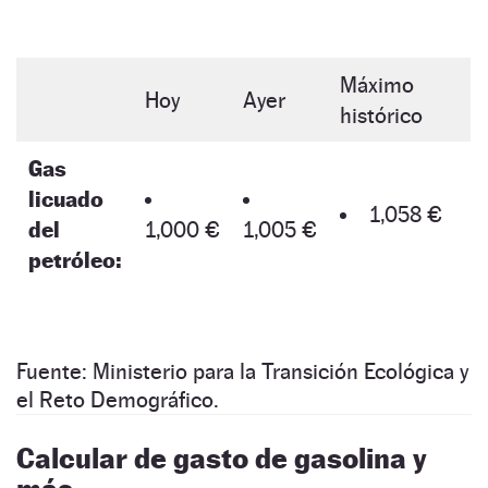
Máximo
Hoy
Ayer
histórico
Gas
licuado
1,058 €
del
1,000 €
1,005 €
petróleo:
Fuente: Ministerio para la Transición Ecológica y
el Reto Demográfico.
Calcular de gasto de gasolina y