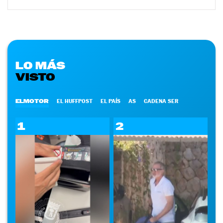
LO MÁS
VISTO
ELMOTOR
EL HUFFPOST
EL PAÍS
AS
CADENA SER
1
2