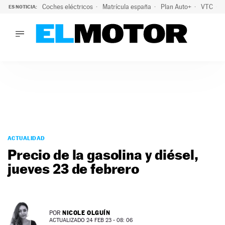
Coches eléctricos
Matrícula españa
Plan Auto+
VTC
ES NOTICIA:
LO ÚLTIMO
La Lista Blanca del Programa Auto+: todos los coches eléct
LO ÚLTIMO
La Lista Blanca del Programa Auto+: todos los coches eléctr
ACTUALIDAD
ELÉCTRICOS
CONDUCIR
PRUEBAS
Saltar
VIRALES
al
ACTUALIDAD
PODCAST
contenido
Precio de la gasolina y diésel,
MOTOS
jueves 23 de febrero
TECNOLOGÍA
SUPERCOCHES
MOTORTV
PREMIOS
NICOLE OLGUÍN
POR
SERVICIOS
ACTUALIZADO 24 FEB 23 - 08: 06