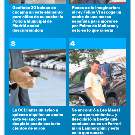
Ocultaba 30 bolsas de
Pocos se lo imaginarían:
cocaína en este elemento
el rey Felipe VI escoge un
para niños de su coche: la
coche de una marca
Policía Municipal de
española para moverse
Madrid acabó
por Palma de Mallorca y
descubriéndola
esto es lo que cuesta
3
4
La OCU lanza un aviso a
Se encontró a Leo Messi
quienes alquilen un coche
en un aparcamiento... y
este verano: este
descubrió la bestia que
despiste puede costarte
conduce: no es un Ferrari
cientos de euros
ni un Lamborghini y esto
es lo que cuesta