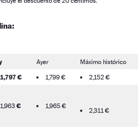
incluye el descuento de 20 céntimos.
ina:
y
Ayer
Máximo histórico
1,797 €
1,799 €
2,152 €
1,963
€
1,965 €
2,311 €