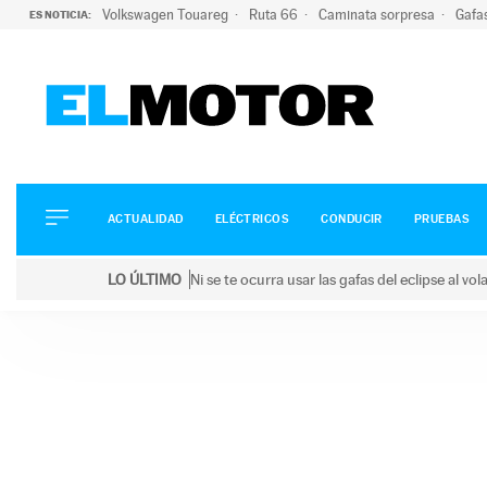
Volkswagen Touareg
Ruta 66
Caminata sorpresa
Gafa
ES NOTICIA:
ACTUALIDAD
ELÉCTRICOS
CONDUCIR
ACTUALIDAD
ELÉCTRICOS
CONDUCIR
PRUEBAS
PRUEBAS
Saltar
VIRALES
LO ÚLTIMO
Ni se te ocurra usar las gafas del eclipse al v
al
PODCAST
LO ÚLTIMO
Ni se te ocurra usar las gafas del eclipse al volant
contenido
MOTOS
TECNOLOGÍA
SUPERCOCHES
MOTORTV
PREMIOS
SERVICIOS