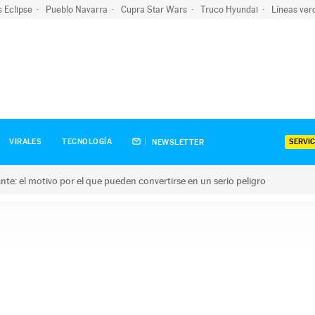
s Eclipse
Pueblo Navarra
Cupra Star Wars
Truco Hyundai
Líneas ver
SERVIC
VIRALES
TECNOLOGÍA
NEWSLETTER
olante: el motivo por el que pueden convertirse en un serio peligro
e: el motivo por el que pueden convertirse en un serio peligro