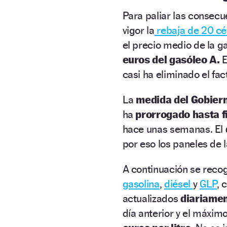
Para paliar las consecue
vigor la
rebaja de 20 c
el precio medio de la g
euros del gasóleo A.
E
casi ha eliminado el fac
La
medida del Gobierno
ha
prorrogado hasta f
hace unas semanas. El
por eso los paneles de 
A continuación se recog
gasolina
,
diésel
y
GLP
, 
actualizados
diariame
día anterior y el máxim