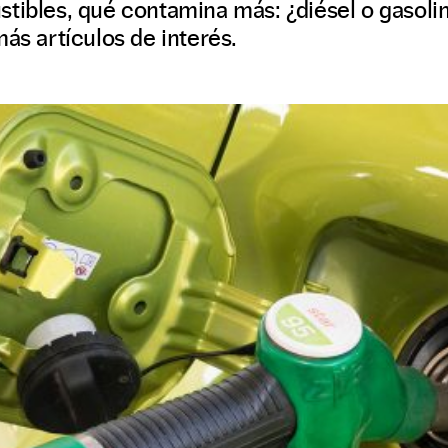
tibles, qué contamina más: ¿diésel o gasolin
más artículos de interés.