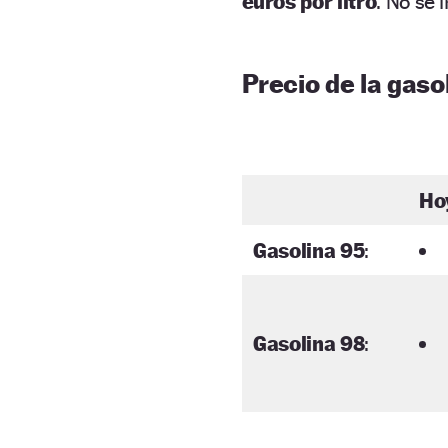
euros por litro
. No se 
Precio de la gasol
Ho
Gasolina 95
:
Gasolina 98
: