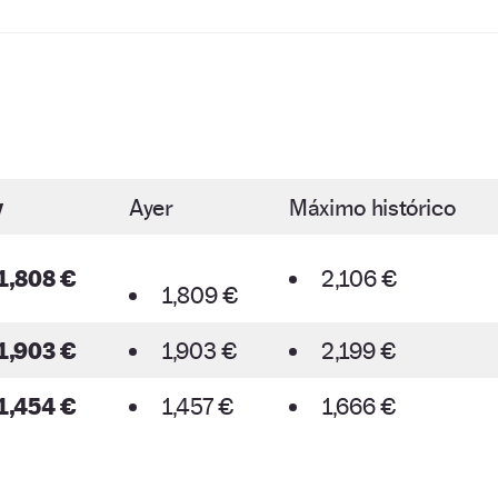
y
Ayer
Máximo histórico
1,808 €
2,106 €
1,809 €
1,903 €
1,903 €
2,199 €
1,454 €
1,457 €
1,666 €