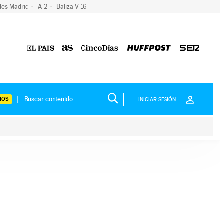
des Madrid
A-2
Baliza V-16
IOS
INICIAR SESIÓN