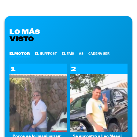
LO MÁS
VISTO
ELMOTOR
EL HUFFPOST
EL PAÍS
AS
CADENA SER
1
2
Pocos se lo imaginarían:
Se encontró a Leo Messi