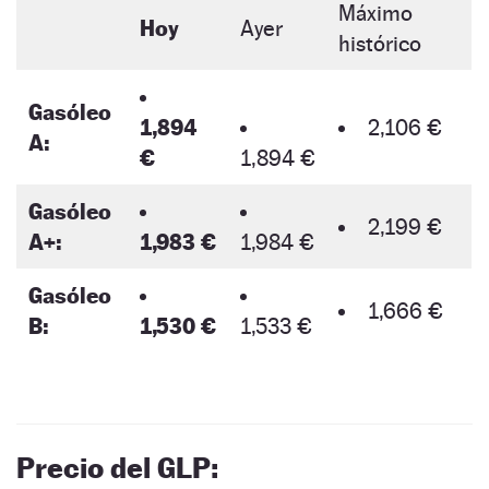
Máximo
Hoy
Ayer
histórico
Gasóleo
1,894
2,106 €
A:
€
1,894 €
Gasóleo
2,199 €
A+:
1,983 €
1,984 €
Gasóleo
1,666 €
B:
1,530 €
1,533 €
Precio del GLP: