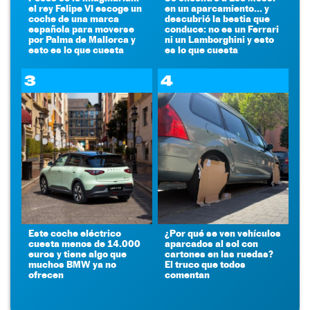
el rey Felipe VI escoge un
en un aparcamiento... y
coche de una marca
descubrió la bestia que
española para moverse
conduce: no es un Ferrari
por Palma de Mallorca y
ni un Lamborghini y esto
esto es lo que cuesta
es lo que cuesta
3
4
Este coche eléctrico
¿Por qué se ven vehículos
cuesta menos de 14.000
aparcados al sol con
euros y tiene algo que
cartones en las ruedas?
muchos BMW ya no
El truco que todos
ofrecen
comentan