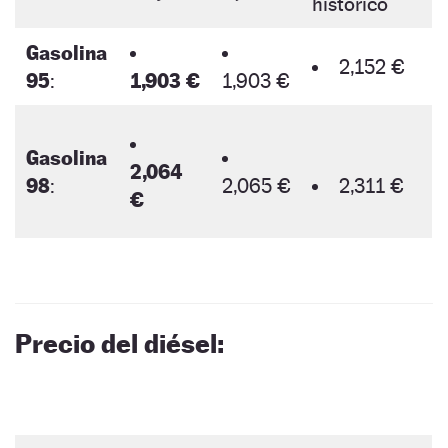
histórico
Gasolina
2,152 €
95
:
1,903 €
1,903 €
Gasolina
2,064
98
:
2,065 €
2,311 €
€
Precio del diésel: