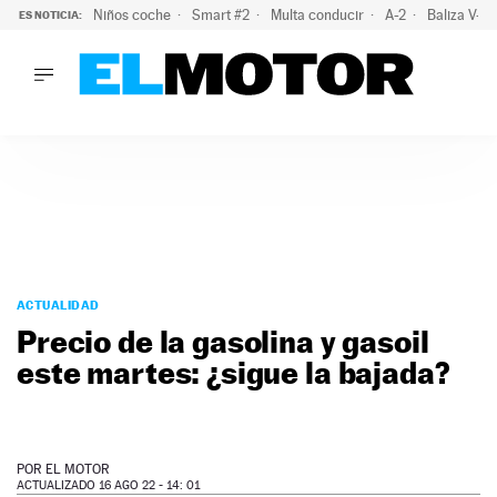
Niños coche
Smart #2
Multa conducir
A-2
Baliza V-1
ES NOTICIA:
LO ÚLTIMO
El probable colapso tras el eclipse: la DGT prevé un millón 
LO ÚLTIMO
El probable colapso tras el eclipse: la DGT prevé un millón 
ACTUALIDAD
ELÉCTRICOS
CONDUCIR
PRUEBAS
Saltar
VIRALES
al
ACTUALIDAD
PODCAST
contenido
Precio de la gasolina y gasoil
MOTOS
este martes: ¿sigue la bajada?
TECNOLOGÍA
SUPERCOCHES
MOTORTV
PREMIOS
POR
EL MOTOR
SERVICIOS
ACTUALIZADO 16 AGO 22 - 14: 01