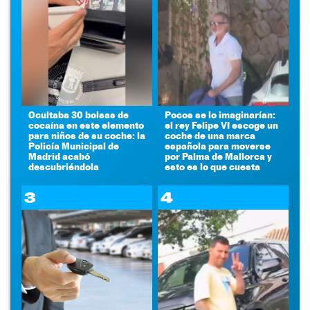
Ocultaba 30 bolsas de
Pocos se lo imaginarían:
cocaína en este elemento
el rey Felipe VI escoge un
para niños de su coche: la
coche de una marca
Policía Municipal de
española para moverse
Madrid acabó
por Palma de Mallorca y
descubriéndola
esto es lo que cuesta
3
4