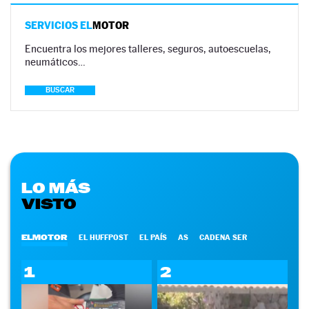
SERVICIOS EL
MOTOR
Encuentra los mejores talleres, seguros, autoescuelas,
neumáticos…
BUSCAR
LO MÁS
VISTO
ELMOTOR
EL HUFFPOST
EL PAÍS
AS
CADENA SER
1
2