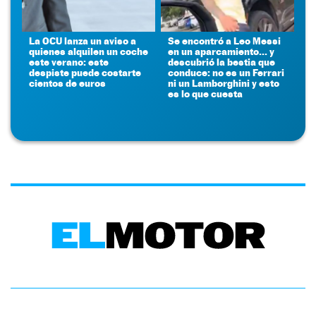
La OCU lanza un aviso a
Se encontró a Leo Messi
quienes alquilen un coche
en un aparcamiento... y
este verano: este
descubrió la bestia que
despiste puede costarte
conduce: no es un Ferrari
cientos de euros
ni un Lamborghini y esto
es lo que cuesta