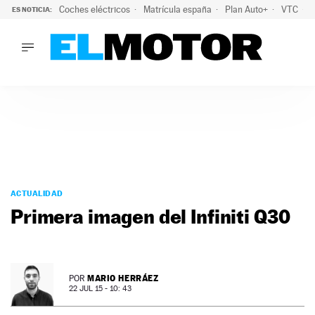
Coches eléctricos
Matrícula españa
Plan Auto+
VTC
ES NOTICIA:
LO ÚLTIMO
La Lista Blanca del Programa Auto+: todos los coches eléct
LO ÚLTIMO
La Lista Blanca del Programa Auto+: todos los coches eléctr
ACTUALIDAD
ELÉCTRICOS
CONDUCIR
PRUEBAS
Saltar
VIRALES
al
ACTUALIDAD
PODCAST
contenido
Primera imagen del Infiniti Q30
MOTOS
TECNOLOGÍA
SUPERCOCHES
MOTORTV
MARIO HERRÁEZ
POR
PREMIOS
22 JUL 15 - 10: 43
SERVICIOS