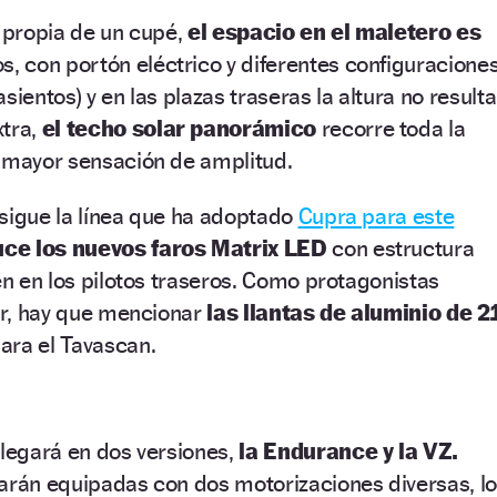
, propia de un cupé,
el espacio en el maletero es
os, con portón eléctrico y diferentes configuracione
sientos) y en las plazas traseras la altura no resulta
xtra,
el techo solar panorámico
recorre toda la
a mayor sensación de amplitud.
o sigue la línea que ha adoptado
Cupra para este
uce los nuevos faros Matrix LED
con estructura
ten en los pilotos traseros. Como protagonistas
ior, hay que mencionar
las llantas de aluminio de 2
ara el Tavascan.
llegará en dos versiones,
la Endurance y la VZ.
arán equipadas con dos motorizaciones diversas, lo