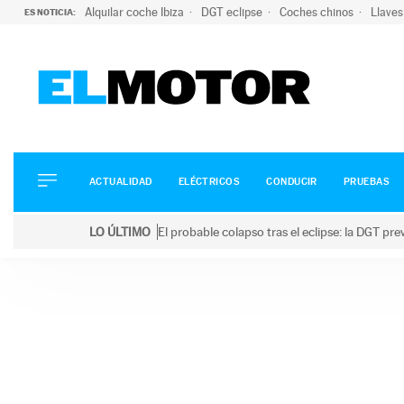
Alquilar coche Ibiza
DGT eclipse
Coches chinos
Llaves
ES NOTICIA:
ACTUALIDAD
ELÉCTRICOS
CONDUCIR
ACTUALIDAD
ELÉCTRICOS
CONDUCIR
PRUEBAS
PRUEBAS
Saltar
VIRALES
LO ÚLTIMO
El probable colapso tras el eclipse: la DGT p
al
PODCAST
LO ÚLTIMO
El probable colapso tras el eclipse: la DGT prevé u
contenido
MOTOS
TECNOLOGÍA
SUPERCOCHES
MOTORTV
PREMIOS
SERVICIOS