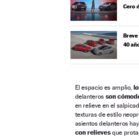
Cero d
Breve 
40 añ
El espacio es amplio,
l
delanteros
son cómod
en relieve en el salpic
texturas de estilo neopr
asientos delanteros ha
con relieves
que prota