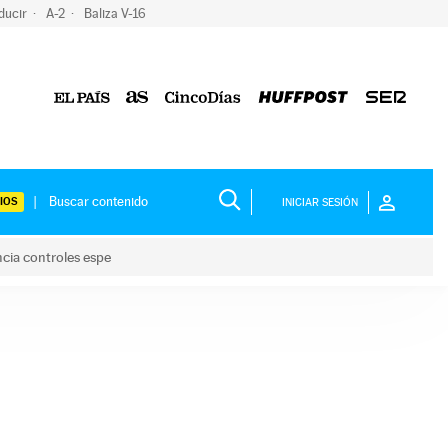
ducir
A-2
Baliza V-16
IOS
INICIAR SESIÓN
ncia controles espe
 y anuncia controles espe