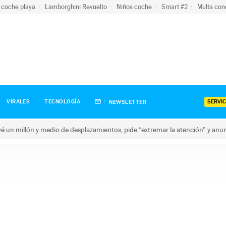
 coche playa
Lamborghini Revuelto
Niños coche
Smart #2
Multa con
SERVIC
VIRALES
TECNOLOGÍA
NEWSLETTER
revé un millón y medio de desplazamientos, pide “extremar la atención” y anu
n millón y medio de desplazamientos, pide “extremar la atención”