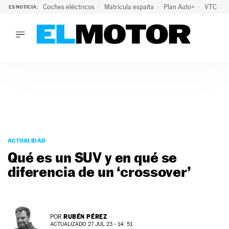
Coches eléctricos
Matrícula españa
Plan Auto+
VTC
ES NOTICIA:
LO ÚLTIMO
La Lista Blanca del Programa Auto+: todos los coches eléct
LO ÚLTIMO
La Lista Blanca del Programa Auto+: todos los coches eléctr
ACTUALIDAD
ELÉCTRICOS
CONDUCIR
PRUEBAS
Saltar
VIRALES
al
ACTUALIDAD
PODCAST
contenido
Qué es un SUV y en qué se
MOTOS
diferencia de un ‘crossover’
TECNOLOGÍA
SUPERCOCHES
MOTORTV
PREMIOS
RUBÉN PÉREZ
POR
SERVICIOS
ACTUALIZADO 27 JUL 23 - 14: 51