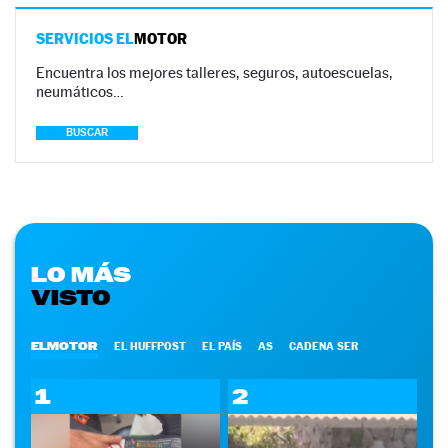
SERVICIOS EL
MOTOR
Encuentra los mejores talleres, seguros, autoescuelas,
neumáticos…
BUSCAR
LO MÁS
VISTO
ELMOTOR
EL HUFFPOST
EL PAÍS
AS
CADENA SER
1
2