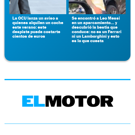
La OCU lanza un aviso a
Se encontró a Leo Messi
quienes alquilen un coche
en un aparcamiento... y
este verano: este
descubrió la bestia que
despiste puede costarte
conduce: no es un Ferrari
cientos de euros
ni un Lamborghini y esto
es lo que cuesta