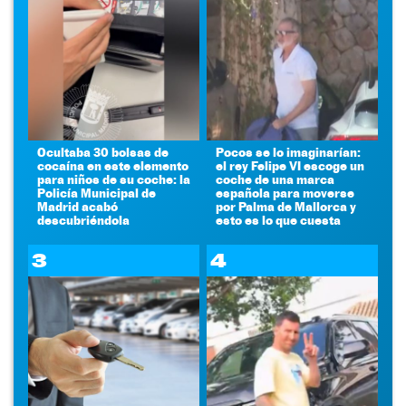
Ocultaba 30 bolsas de
Pocos se lo imaginarían:
cocaína en este elemento
el rey Felipe VI escoge un
para niños de su coche: la
coche de una marca
Policía Municipal de
española para moverse
Madrid acabó
por Palma de Mallorca y
descubriéndola
esto es lo que cuesta
3
4