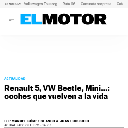
Volkswagen Touareg
Ruta 66
Caminata sorpresa
Gafas 
ES NOTICIA:
LO ÚLTIMO
Ni se te ocurra usar las gafas del eclipse al volante: el moti
LO ÚLTIMO
Ni se te ocurra usar las gafas del eclipse al volante: el motiv
ACTUALIDAD
ELÉCTRICOS
CONDUCIR
PRUEBAS
Saltar
VIRALES
al
ACTUALIDAD
PODCAST
contenido
Renault 5, VW Beetle, Mini…:
MOTOS
coches que vuelven a la vida
TECNOLOGÍA
SUPERCOCHES
MOTORTV
PREMIOS
MANUEL GÓMEZ BLANCO & JUAN LUIS SOTO
POR
SERVICIOS
ACTUALIZADO 08 FEB 21 - 14: 07