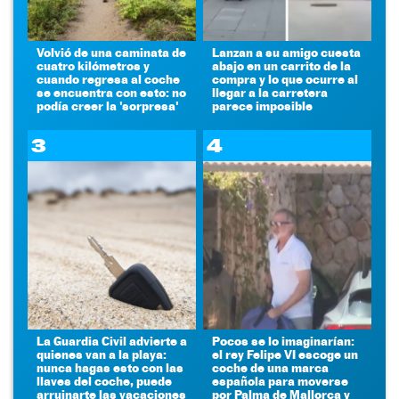
Volvió de una caminata de
Lanzan a su amigo cuesta
cuatro kilómetros y
abajo en un carrito de la
cuando regresa al coche
compra y lo que ocurre al
se encuentra con esto: no
llegar a la carretera
podía creer la 'sorpresa'
parece imposible
3
4
La Guardia Civil advierte a
Pocos se lo imaginarían:
quienes van a la playa:
el rey Felipe VI escoge un
nunca hagas esto con las
coche de una marca
llaves del coche, puede
española para moverse
arruinarte las vacaciones
por Palma de Mallorca y