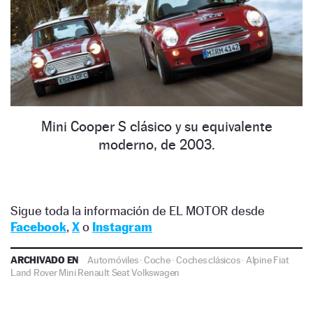
Mini Cooper S clásico y su equivalente
moderno, de 2003.
Sigue toda la información de EL MOTOR desde
Facebook
,
X
o
Instagram
ARCHIVADO EN
Automóviles
·
Coche
·
Coches clásicos
·
Alpine
Fiat
Land Rover
Mini
Renault
Seat
Volkswagen