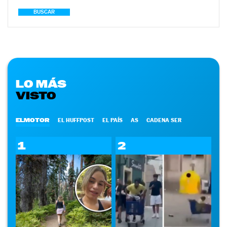
BUSCAR
LO MÁS
VISTO
ELMOTOR
EL HUFFPOST
EL PAÍS
AS
CADENA SER
1
2