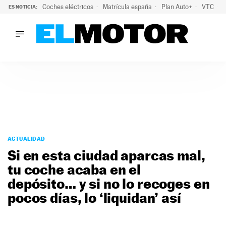
Coches eléctricos
Matrícula españa
Plan Auto+
VTC
ES NOTICIA:
LO ÚLTIMO
La Lista Blanca del Programa Auto+: todos los coches eléct
LO ÚLTIMO
La Lista Blanca del Programa Auto+: todos los coches eléctr
ACTUALIDAD
ELÉCTRICOS
CONDUCIR
PRUEBAS
Saltar
VIRALES
al
ACTUALIDAD
PODCAST
contenido
Si en esta ciudad aparcas mal,
MOTOS
tu coche acaba en el
TECNOLOGÍA
depósito… y si no lo recoges en
SUPERCOCHES
MOTORTV
pocos días, lo ‘liquidan’ así
PREMIOS
SERVICIOS