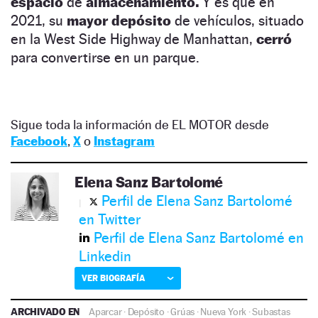
espacio
de
almacenamiento.
Y es que en
2021, su
mayor depósito
de vehículos, situado
en la West Side Highway de Manhattan,
cerró
para convertirse en un parque.
Sigue toda la información de EL MOTOR desde
Facebook
,
X
o
Instagram
Elena Sanz Bartolomé
Perfil de Elena Sanz Bartolomé
en Twitter
Perfil de Elena Sanz Bartolomé en
Linkedin
VER BIOGRAFÍA
ARCHIVADO EN
Aparcar
·
Depósito
·
Grúas
·
Nueva York
·
Subastas