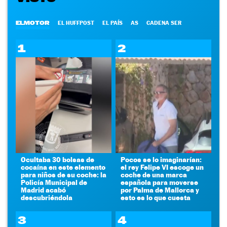
ELMOTOR
EL HUFFPOST
EL PAÍS
AS
CADENA SER
1
2
Ocultaba 30 bolsas de
Pocos se lo imaginarían:
cocaína en este elemento
el rey Felipe VI escoge un
para niños de su coche: la
coche de una marca
Policía Municipal de
española para moverse
Madrid acabó
por Palma de Mallorca y
descubriéndola
esto es lo que cuesta
3
4