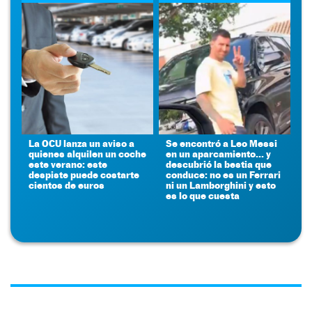
La OCU lanza un aviso a
Se encontró a Leo Messi
quienes alquilen un coche
en un aparcamiento... y
este verano: este
descubrió la bestia que
despiste puede costarte
conduce: no es un Ferrari
cientos de euros
ni un Lamborghini y esto
es lo que cuesta