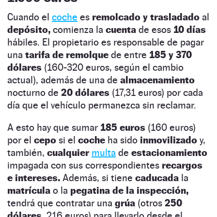
Cuando el
coche
es
remolcado y trasladado
al
depósito,
comienza la
cuenta
de esos
10 días
hábiles. El propietario es responsable de pagar
una
tarifa de remolque
de entre
185 y 370
dólares
(160-320 euros, según el cambio
actual), además de una de
almacenamiento
nocturno de
20 dólares
(17,31 euros) por cada
día que el vehículo permanezca sin reclamar.
A esto hay que sumar
185 euros
(160 euros)
por el
cepo
si el
coche
ha sido
inmovilizado
y,
también,
cualquier
multa
de
estacionamiento
impagada con sus correspondientes
recargos
e intereses.
Además, si tiene
caducada
la
matrícula
o la
pegatina de la inspección,
tendrá que contratar una
grúa
(otros
250
dólares,
216 euros) para llevarlo desde el