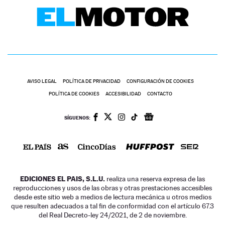
AVISO LEGAL
POLÍTICA DE PRIVACIDAD
CONFIGURACIÓN DE COOKIES
POLÍTICA DE COOKIES
ACCESIBILIDAD
CONTACTO
SÍGUENOS:
EDICIONES EL PAIS, S.L.U.
realiza una reserva expresa de las
reproducciones y usos de las obras y otras prestaciones accesibles
desde este sitio web a medios de lectura mecánica u otros medios
que resulten adecuados a tal fin de conformidad con el artículo 67.3
del Real Decreto-ley 24/2021, de 2 de noviembre.