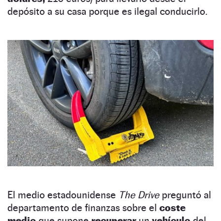
depósito a su casa porque es ilegal conducirlo.
El medio estadounidense
The Drive
preguntó al
departamento de finanzas sobre el
coste
medio
que supone
recuperar
un
vehículo
del