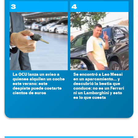
3
4
La OCU lanza un aviso a
Se encontró a Leo Messi
quienes alquilen un coche
en un aparcamiento... y
este verano: este
descubrió la bestia que
despiste puede costarte
conduce: no es un Ferrari
cientos de euros
ni un Lamborghini y esto
es lo que cuesta