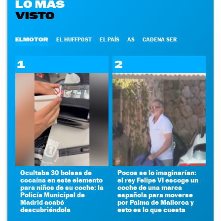
LO MÁS
VISTO
ELMOTOR
EL HUFFPOST
EL PAÍS
AS
CADENA SER
1
2
Ocultaba 30 bolsas de
Pocos se lo imaginarían:
cocaína en este elemento
el rey Felipe VI escoge un
para niños de su coche: la
coche de una marca
Policía Municipal de
española para moverse
Madrid acabó
por Palma de Mallorca y
descubriéndola
esto es lo que cuesta