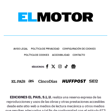
AVISO LEGAL
POLÍTICA DE PRIVACIDAD
CONFIGURACIÓN DE COOKIES
POLÍTICA DE COOKIES
ACCESIBILIDAD
CONTACTO
SÍGUENOS:
EDICIONES EL PAIS, S.L.U.
realiza una reserva expresa de las
reproducciones y usos de las obras y otras prestaciones accesibles
desde este sitio web a medios de lectura mecánica u otros medios
que resulten adecuados a tal fin de conformidad con el artículo 67.3