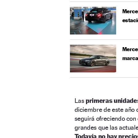
Merced
estac
Merced
marc
Las
primeras unidade
diciembre de este año 
seguirá ofreciendo con
grandes que las actuales
Todavía no hay precio