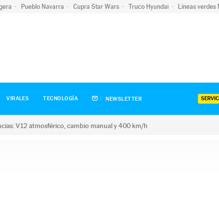
igera
Pueblo Navarra
Cupra Star Wars
Truco Hyundai
Líneas verdes
SERVIC
VIRALES
TECNOLOGÍA
NEWSLETTER
encias: V12 atmosférico, cambio manual y 400 km/h
s: V12 atmosférico, cambio manual y 400 km/h