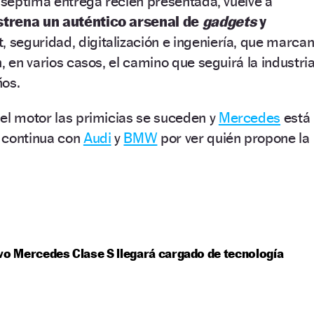
a séptima entrega recién presentada, vuelve a
strena un auténtico arsenal de
gadgets
y
t, seguridad, digitalización e ingeniería, que marca
, en varios casos, el camino que seguirá la industri
ños.
el motor las primicias se suceden y
Mercedes
está
 continua con
Audi
y
BMW
por ver quién propone la
vo Mercedes Clase S llegará cargado de tecnología