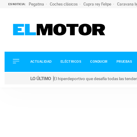
Pegatina
Coches clásicos
Cupra rey Felipe
Caravana l
ES NOTICIA:
ACTUALIDAD
ELÉCTRICOS
CONDUCIR
ACTUALIDAD
ELÉCTRICOS
CONDUCIR
PRUEBAS
PRUEBAS
Saltar
VIRALES
LO ÚLTIMO
El hiperdeportivo que desafía todas las tend
al
PODCAST
LO ÚLTIMO
El hiperdeportivo que desafía todas las tendencia
contenido
MOTOS
TECNOLOGÍA
SUPERCOCHES
MOTORTV
PREMIOS
SERVICIOS