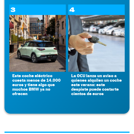
3
4
Este coche eléctrico
La OCU lanza un aviso a
cuesta menos de 14.000
quienes alquilen un coche
euros y tiene algo que
este verano: este
muchos BMW ya no
despiste puede costarte
ofrecen
cientos de euros