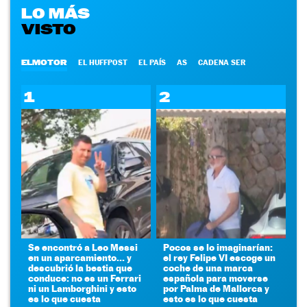
LO MÁS
VISTO
ELMOTOR
EL HUFFPOST
EL PAÍS
AS
CADENA SER
1
2
Se encontró a Leo Messi
Pocos se lo imaginarían:
en un aparcamiento... y
el rey Felipe VI escoge un
descubrió la bestia que
coche de una marca
conduce: no es un Ferrari
española para moverse
ni un Lamborghini y esto
por Palma de Mallorca y
es lo que cuesta
esto es lo que cuesta