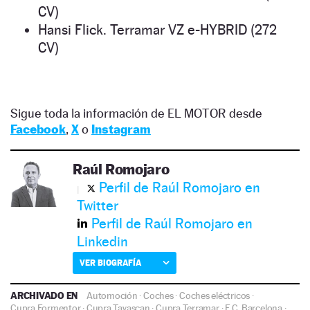
CV)
Hansi Flick. Terramar VZ e-HYBRID (272
CV)
Sigue toda la información de EL MOTOR desde
Facebook
,
X
o
Instagram
Raúl Romojaro
Perfil de Raúl Romojaro en
Twitter
Perfil de Raúl Romojaro en
Linkedin
VER BIOGRAFÍA
ARCHIVADO EN
Automoción
·
Coches
·
Coches eléctricos
·
Cupra Formentor
·
Cupra Tavascan
·
Cupra Terramar
·
F.C. Barcelona
·