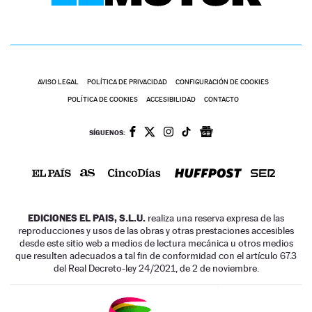
AVISO LEGAL
POLÍTICA DE PRIVACIDAD
CONFIGURACIÓN DE COOKIES
POLÍTICA DE COOKIES
ACCESIBILIDAD
CONTACTO
SÍGUENOS:
EDICIONES EL PAIS, S.L.U.
realiza una reserva expresa de las
reproducciones y usos de las obras y otras prestaciones accesibles
desde este sitio web a medios de lectura mecánica u otros medios
que resulten adecuados a tal fin de conformidad con el artículo 67.3
del Real Decreto-ley 24/2021, de 2 de noviembre.