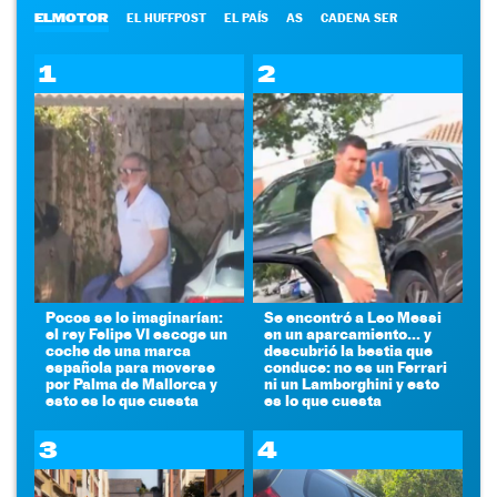
ELMOTOR
EL HUFFPOST
EL PAÍS
AS
CADENA SER
1
2
Pocos se lo imaginarían:
Se encontró a Leo Messi
el rey Felipe VI escoge un
en un aparcamiento... y
coche de una marca
descubrió la bestia que
española para moverse
conduce: no es un Ferrari
por Palma de Mallorca y
ni un Lamborghini y esto
esto es lo que cuesta
es lo que cuesta
3
4