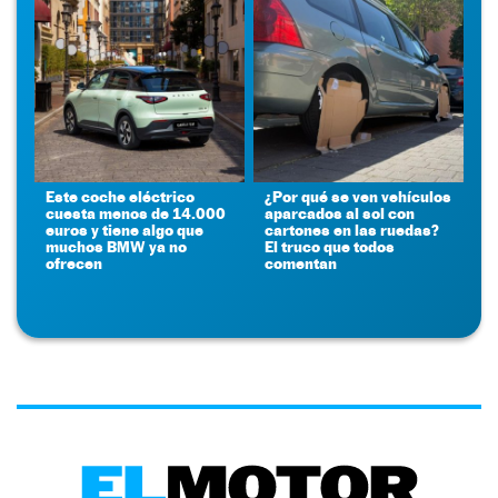
Este coche eléctrico
¿Por qué se ven vehículos
cuesta menos de 14.000
aparcados al sol con
euros y tiene algo que
cartones en las ruedas?
muchos BMW ya no
El truco que todos
ofrecen
comentan