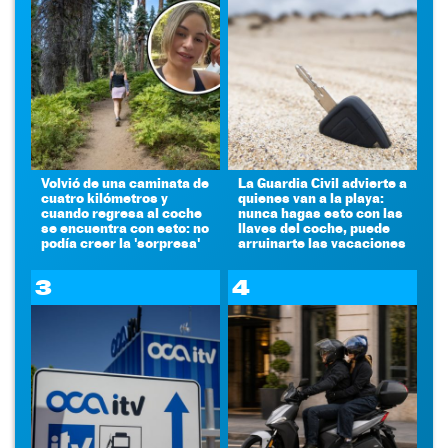
Volvió de una caminata de
La Guardia Civil advierte a
cuatro kilómetros y
quienes van a la playa:
cuando regresa al coche
nunca hagas esto con las
se encuentra con esto: no
llaves del coche, puede
podía creer la 'sorpresa'
arruinarte las vacaciones
3
4