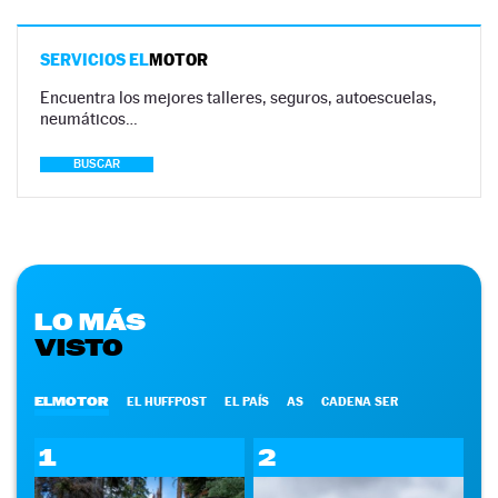
SERVICIOS EL
MOTOR
Encuentra los mejores talleres, seguros, autoescuelas,
neumáticos…
BUSCAR
LO MÁS
VISTO
ELMOTOR
EL HUFFPOST
EL PAÍS
AS
CADENA SER
1
2