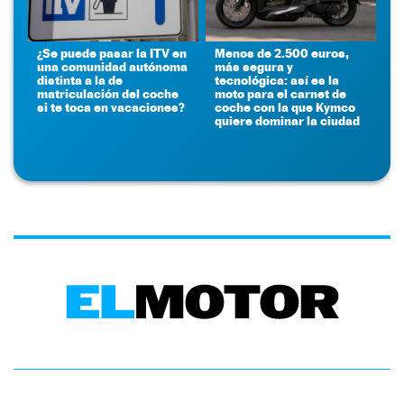
¿Se puede pasar la ITV en
Menos de 2.500 euros,
una comunidad autónoma
más segura y
distinta a la de
tecnológica: así es la
matriculación del coche
moto para el carnet de
si te toca en vacaciones?
coche con la que Kymco
quiere dominar la ciudad