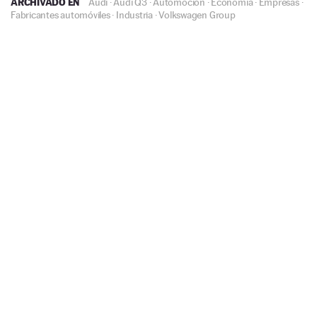
ARCHIVADO EN
Audi
·
Audi Q3
·
Automoción
·
Economía
·
Empresas
·
Fabricantes automóviles
·
Industria
·
Volkswagen Group