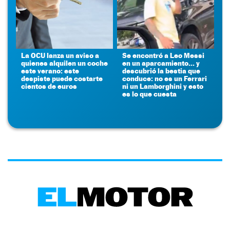
La OCU lanza un aviso a
Se encontró a Leo Messi
quienes alquilen un coche
en un aparcamiento... y
este verano: este
descubrió la bestia que
despiste puede costarte
conduce: no es un Ferrari
cientos de euros
ni un Lamborghini y esto
es lo que cuesta