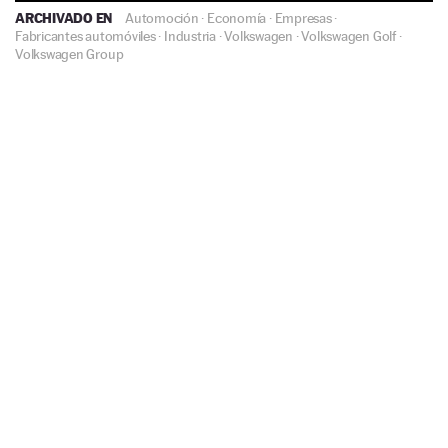
ARCHIVADO EN
Automoción
·
Economía
·
Empresas
·
Fabricantes automóviles
·
Industria
·
Volkswagen
·
Volkswagen Golf
·
Volkswagen Group