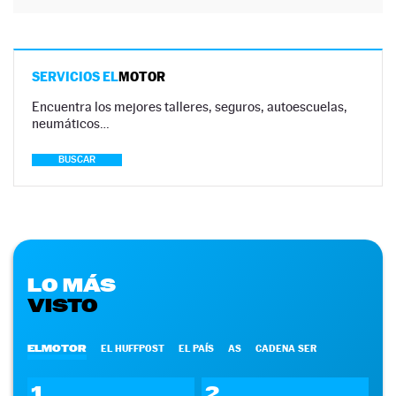
SERVICIOS EL
MOTOR
Encuentra los mejores talleres, seguros, autoescuelas,
neumáticos…
BUSCAR
LO MÁS
VISTO
ELMOTOR
EL HUFFPOST
EL PAÍS
AS
CADENA SER
1
2