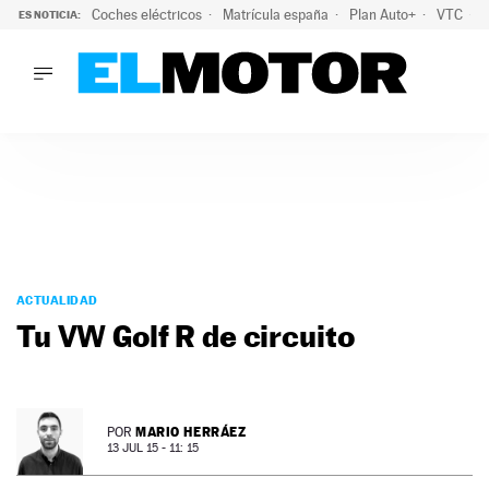
Coches eléctricos
Matrícula españa
Plan Auto+
VTC
ES NOTICIA:
LO ÚLTIMO
La Lista Blanca del Programa Auto+: todos los coches eléct
LO ÚLTIMO
La Lista Blanca del Programa Auto+: todos los coches eléctr
ACTUALIDAD
ELÉCTRICOS
CONDUCIR
PRUEBAS
Saltar
VIRALES
al
ACTUALIDAD
PODCAST
contenido
Tu VW Golf R de circuito
MOTOS
TECNOLOGÍA
SUPERCOCHES
MOTORTV
MARIO HERRÁEZ
POR
PREMIOS
13 JUL 15 - 11: 15
SERVICIOS