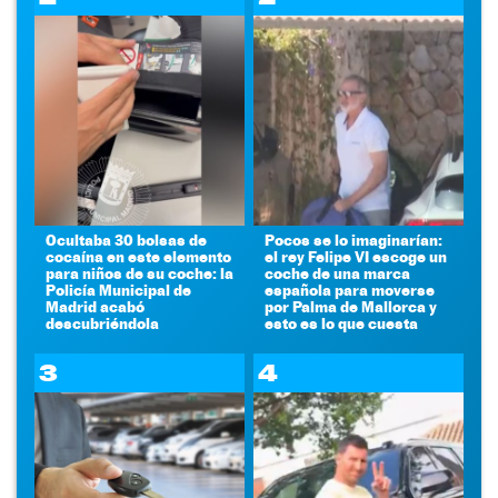
Ocultaba 30 bolsas de
Pocos se lo imaginarían:
cocaína en este elemento
el rey Felipe VI escoge un
para niños de su coche: la
coche de una marca
Policía Municipal de
española para moverse
Madrid acabó
por Palma de Mallorca y
descubriéndola
esto es lo que cuesta
3
4