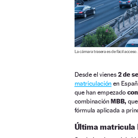
La cámara trasera es de fácil acceso.
Desde el vienes
2 de s
matriculación
en Españ
que han empezado
con 
combinación
MBB,
que
fórmula aplicada a princ
Última matricula h