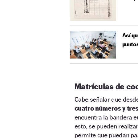
Así qu
punto
Matrículas de co
Cabe señalar que desd
cuatro números y tres
encuentra la bandera eu
esto, se pueden realiza
permite que puedan p