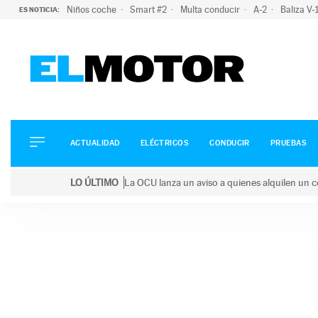
Niños coche
Smart #2
Multa conducir
A-2
Baliza V
ES NOTICIA:
ACTUALIDAD
ELÉCTRICOS
CONDUCIR
ACTUALIDAD
ELÉCTRICOS
CONDUCIR
PRUEBAS
PRUEBAS
Saltar
VIRALES
LO ÚLTIMO
La OCU lanza un aviso a quienes alquilen un c
al
PODCAST
LO ÚLTIMO
La OCU lanza un aviso a quienes alquilen un coche 
contenido
MOTOS
TECNOLOGÍA
SUPERCOCHES
MOTORTV
PREMIOS
SERVICIOS