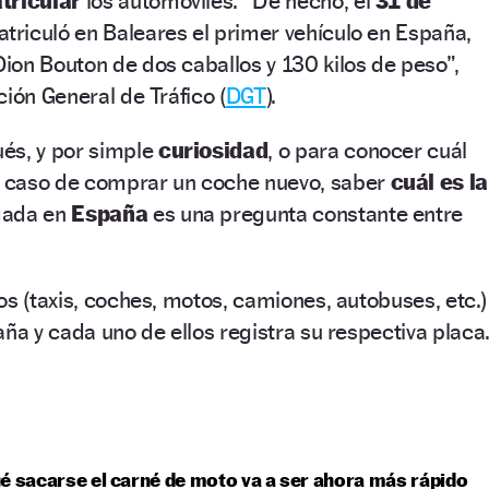
tricular
los automóviles. “De hecho, el
31 de
triculó en Baleares el primer vehículo en España,
on Bouton de dos caballos y 130 kilos de peso”,
ción General de Tráfico (
DGT
).
és, y por simple
curiosidad
, o para conocer cuál
 caso de comprar un coche nuevo, saber
cuál es la
gada en
España
es una pregunta constante entre
os (taxis, coches, motos, camiones, autobuses, etc.)
aña y cada uno de ellos registra su respectiva placa
é sacarse el carné de moto va a ser ahora más rápido