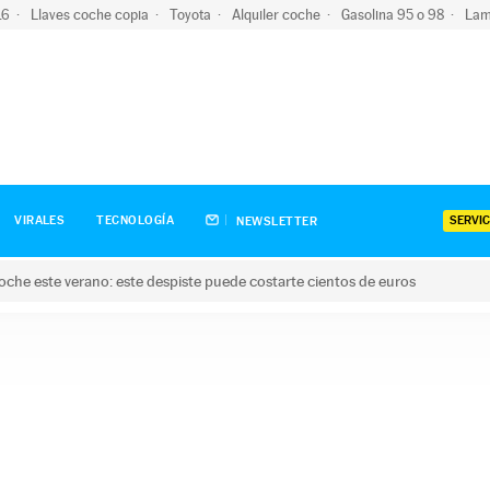
-16
Llaves coche copia
Toyota
Alquiler coche
Gasolina 95 o 98
Lam
SERVIC
VIRALES
TECNOLOGÍA
NEWSLETTER
oche este verano: este despiste puede costarte cientos de euros
este verano: este despiste puede costarte cientos de euros