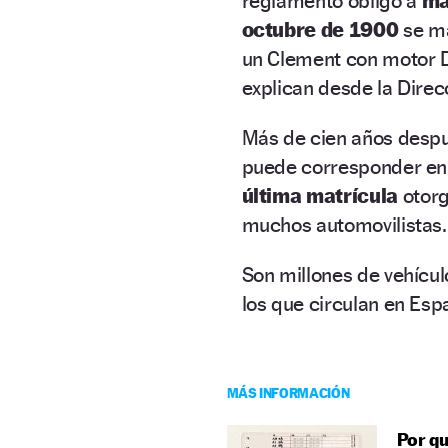
reglamento obligó a
ma
octubre de 1900
se ma
un Clement con motor Di
explican desde la Direc
Más de cien años despu
puede corresponder en
última matrícula
otor
muchos automovilistas.
Son millones de vehícul
los que circulan en Esp
MÁS INFORMACIÓN
Por qu