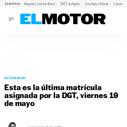
Alquilar coche Ibiza
DGT eclipse
Coches chinos
Llaves 
ES NOTICIA:
LO ÚLTIMO
Hongqi prepara su desembarco en España: SUV eléctricos c
LO ÚLTIMO
Hongqi prepara su desembarco en España: SUV eléctricos c
ACTUALIDAD
ELÉCTRICOS
CONDUCIR
PRUEBAS
Saltar
VIRALES
al
ACTUALIDAD
PODCAST
contenido
Esta es la última matrícula
MOTOS
asignada por la DGT, viernes 19
TECNOLOGÍA
de mayo
SUPERCOCHES
MOTORTV
PREMIOS
SERVICIOS