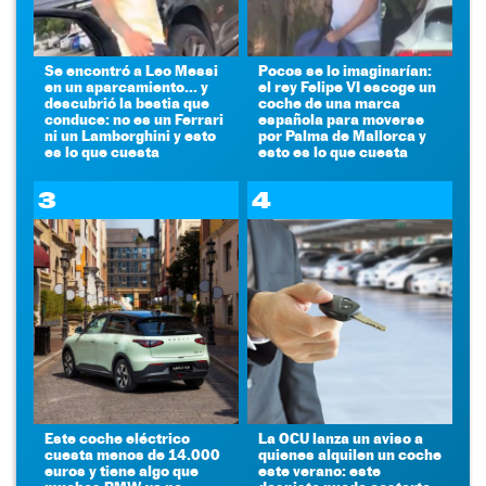
Se encontró a Leo Messi
Pocos se lo imaginarían:
en un aparcamiento... y
el rey Felipe VI escoge un
descubrió la bestia que
coche de una marca
conduce: no es un Ferrari
española para moverse
ni un Lamborghini y esto
por Palma de Mallorca y
es lo que cuesta
esto es lo que cuesta
3
4
Este coche eléctrico
La OCU lanza un aviso a
cuesta menos de 14.000
quienes alquilen un coche
euros y tiene algo que
este verano: este