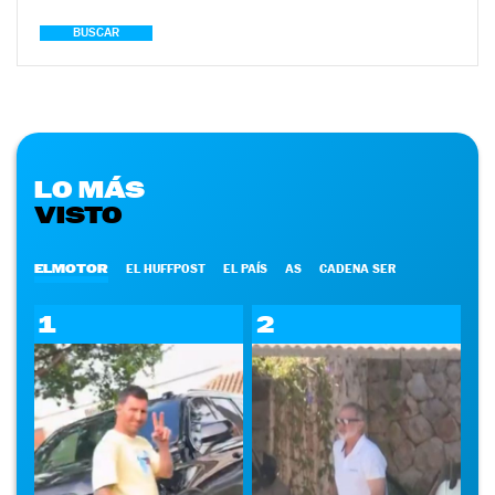
BUSCAR
LO MÁS
VISTO
ELMOTOR
EL HUFFPOST
EL PAÍS
AS
CADENA SER
1
2