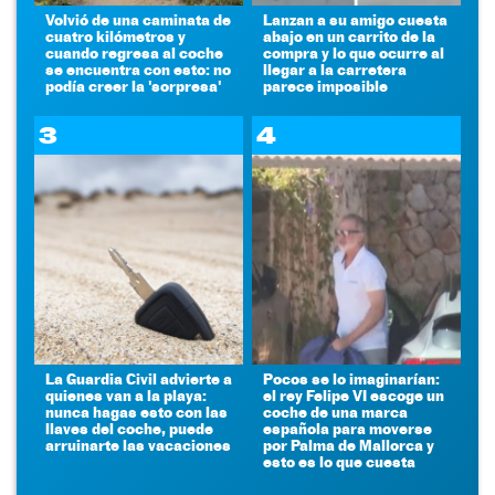
Volvió de una caminata de
Lanzan a su amigo cuesta
cuatro kilómetros y
abajo en un carrito de la
cuando regresa al coche
compra y lo que ocurre al
se encuentra con esto: no
llegar a la carretera
podía creer la 'sorpresa'
parece imposible
3
4
La Guardia Civil advierte a
Pocos se lo imaginarían:
quienes van a la playa:
el rey Felipe VI escoge un
nunca hagas esto con las
coche de una marca
llaves del coche, puede
española para moverse
arruinarte las vacaciones
por Palma de Mallorca y
esto es lo que cuesta