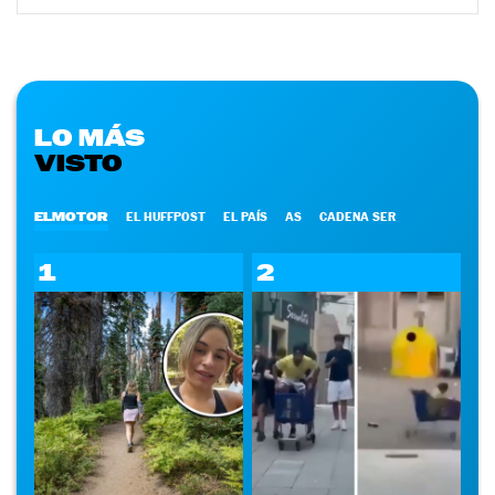
LO MÁS
VISTO
ELMOTOR
EL HUFFPOST
EL PAÍS
AS
CADENA SER
1
2