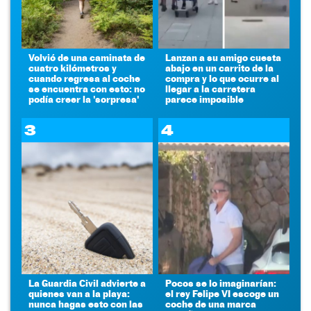
Volvió de una caminata de
Lanzan a su amigo cuesta
cuatro kilómetros y
abajo en un carrito de la
cuando regresa al coche
compra y lo que ocurre al
se encuentra con esto: no
llegar a la carretera
podía creer la 'sorpresa'
parece imposible
3
4
La Guardia Civil advierte a
Pocos se lo imaginarían:
quienes van a la playa:
el rey Felipe VI escoge un
nunca hagas esto con las
coche de una marca