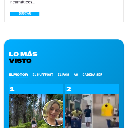
neumáticos…
BUSCAR
LO MÁS
VISTO
ELMOTOR
EL HUFFPOST
EL PAÍS
AS
CADENA SER
1
2