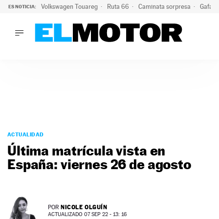
Volkswagen Touareg
Ruta 66
Caminata sorpresa
Gafas 
ES NOTICIA:
LO ÚLTIMO
Ni se te ocurra usar las gafas del eclipse al volante: el moti
LO ÚLTIMO
Ni se te ocurra usar las gafas del eclipse al volante: el motiv
ACTUALIDAD
ELÉCTRICOS
CONDUCIR
PRUEBAS
Saltar
VIRALES
al
ACTUALIDAD
PODCAST
contenido
Última matrícula vista en
MOTOS
España: viernes 26 de agosto
TECNOLOGÍA
SUPERCOCHES
MOTORTV
PREMIOS
NICOLE OLGUÍN
POR
SERVICIOS
ACTUALIZADO 07 SEP 22 - 13: 16