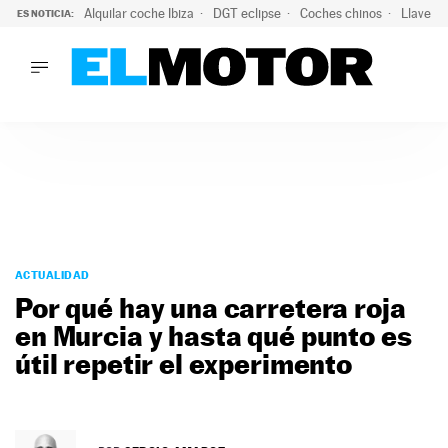
Alquilar coche Ibiza
DGT eclipse
Coches chinos
Llaves 
ES NOTICIA:
LO ÚLTIMO
Hongqi prepara su desembarco en España: SUV eléctricos c
LO ÚLTIMO
Hongqi prepara su desembarco en España: SUV eléctricos c
ACTUALIDAD
ELÉCTRICOS
CONDUCIR
PRUEBAS
Saltar
VIRALES
al
ACTUALIDAD
PODCAST
contenido
Por qué hay una carretera roja
MOTOS
en Murcia y hasta qué punto es
TECNOLOGÍA
útil repetir el experimento
SUPERCOCHES
MOTORTV
PREMIOS
SERVICIOS