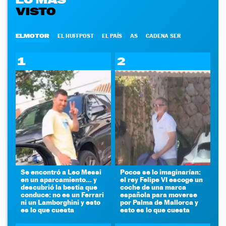
VISTO
ELMOTOR
EL HUFFPOST
EL PAÍS
AS
CADENA SER
1
2
Se encontró a Leo Messi
Pocos se lo imaginarían:
en un aparcamiento... y
el rey Felipe VI escoge un
descubrió la bestia que
coche de una marca
conduce: no es un Ferrari
española para moverse
ni un Lamborghini y esto
por Palma de Mallorca y
es lo que cuesta
esto es lo que cuesta