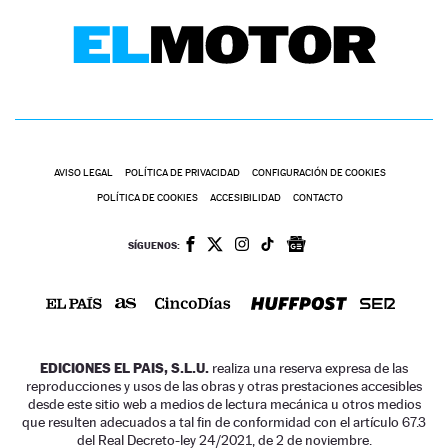
AVISO LEGAL
POLÍTICA DE PRIVACIDAD
CONFIGURACIÓN DE COOKIES
POLÍTICA DE COOKIES
ACCESIBILIDAD
CONTACTO
SÍGUENOS:
EDICIONES EL PAIS, S.L.U.
realiza una reserva expresa de las
reproducciones y usos de las obras y otras prestaciones accesibles
desde este sitio web a medios de lectura mecánica u otros medios
que resulten adecuados a tal fin de conformidad con el artículo 67.3
del Real Decreto-ley 24/2021, de 2 de noviembre.