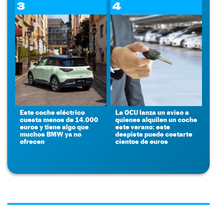
3
4
Este coche eléctrico
La OCU lanza un aviso a
cuesta menos de 14.000
quienes alquilen un coche
euros y tiene algo que
este verano: este
muchos BMW ya no
despiste puede costarte
ofrecen
cientos de euros