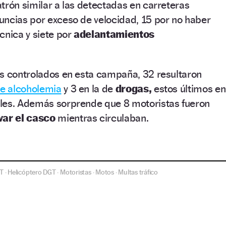
trón similar a las detectadas en carreteras
uncias por exceso de velocidad, 15 por no haber
cnica y siete por
adelantamientos
es controlados en esta campaña, 32 resultaron
e alcoholemia
y 3 en la de
drogas,
estos últimos en
les. Además sorprende que 8 motoristas fueron
var el casco
mientras circulaban.
T
Helicóptero DGT
Motoristas
Motos
Multas tráfico
·
·
·
·