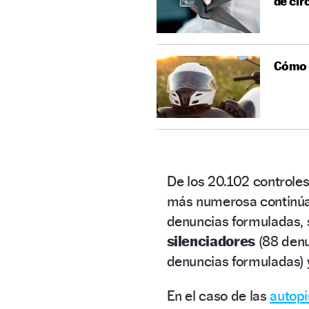
de cir
Cómo s
De los 20.102 controles 
más numerosa continúa
denuncias formuladas, 
silenciadores
(88 den
denuncias formuladas) 
En el caso de las
autopi