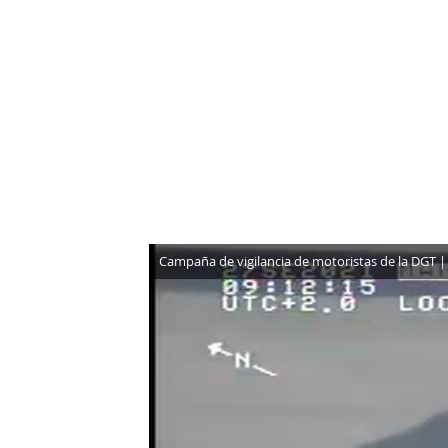
NEWSLETTER
SÍGUENOS
Campaña de vigilancia de motoristas de la DGT |