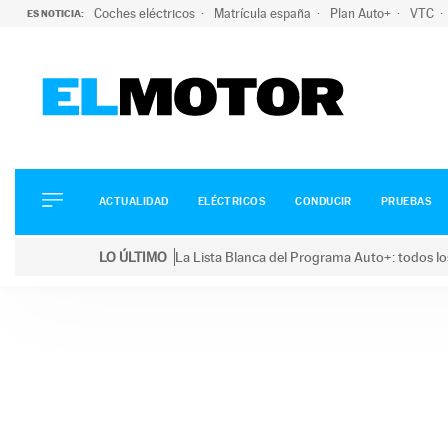
Coches eléctricos
Matrícula españa
Plan Auto+
VTC
ES NOTICIA:
ACTUALIDAD
ELÉCTRICOS
CONDUCIR
ACTUALIDAD
ELÉCTRICOS
CONDUCIR
PRUEBAS
PRUEBAS
Saltar
VIRALES
LO ÚLTIMO
La Lista Blanca del Programa Auto+: todos lo
al
PODCAST
LO ÚLTIMO
La Lista Blanca del Programa Auto+: todos los coc
contenido
MOTOS
TECNOLOGÍA
SUPERCOCHES
MOTORTV
PREMIOS
SERVICIOS