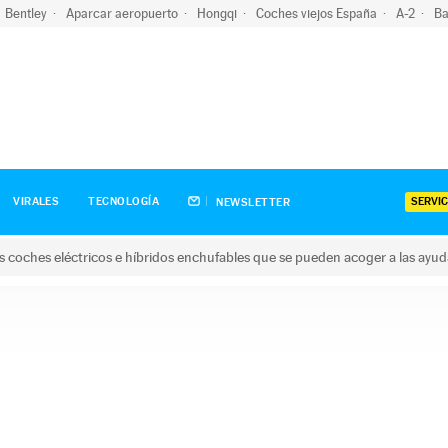
Bentley
Aparcar aeropuerto
Hongqi
Coches viejos España
A-2
Ba
SERVIC
VIRALES
TECNOLOGÍA
NEWSLETTER
s coches eléctricos e híbridos enchufables que se pueden acoger a las ayu
hes eléctricos e híbridos enchufables que se pueden acoger a la