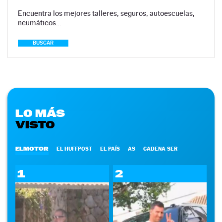
Encuentra los mejores talleres, seguros, autoescuelas,
neumáticos…
BUSCAR
LO MÁS
VISTO
ELMOTOR
EL HUFFPOST
EL PAÍS
AS
CADENA SER
1
2