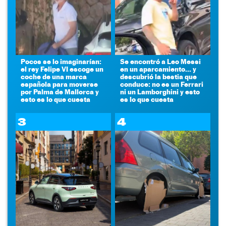
Pocos se lo imaginarían:
Se encontró a Leo Messi
el rey Felipe VI escoge un
en un aparcamiento... y
coche de una marca
descubrió la bestia que
española para moverse
conduce: no es un Ferrari
por Palma de Mallorca y
ni un Lamborghini y esto
esto es lo que cuesta
es lo que cuesta
3
4