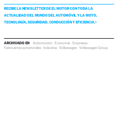
RECIBE LA NEWSLETTER DE EL MOTOR CON TODA LA
ACTUALIDAD DEL MUNDO DEL AUTOMÓVIL Y LA MOTO,
TECNOLOGÍA, SEGURIDAD, CONDUCCIÓN Y EFICIENCIA.
ARCHIVADO EN
Automoción
·
Economía
·
Empresas
·
Fabricantes automóviles
·
Industria
·
Volkswagen
·
Volkswagen Group