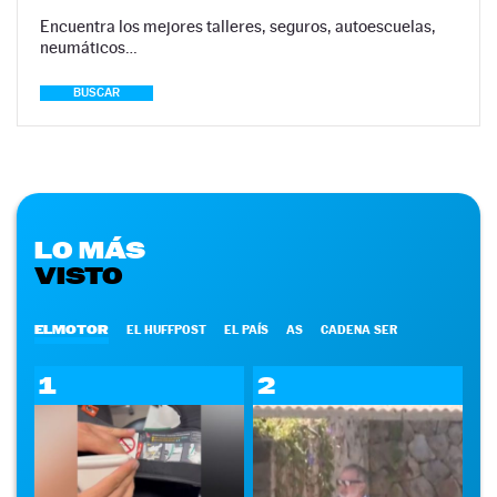
Encuentra los mejores talleres, seguros, autoescuelas,
neumáticos…
BUSCAR
LO MÁS
VISTO
ELMOTOR
EL HUFFPOST
EL PAÍS
AS
CADENA SER
1
2