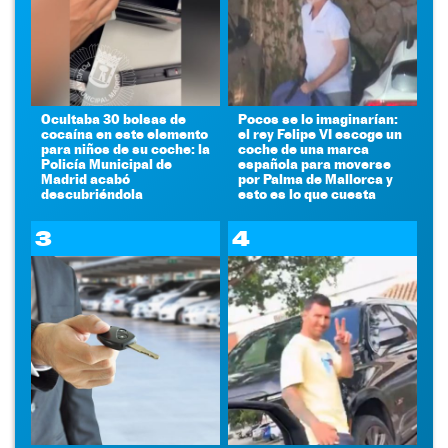
Ocultaba 30 bolsas de
Pocos se lo imaginarían:
cocaína en este elemento
el rey Felipe VI escoge un
para niños de su coche: la
coche de una marca
Policía Municipal de
española para moverse
Madrid acabó
por Palma de Mallorca y
descubriéndola
esto es lo que cuesta
3
4