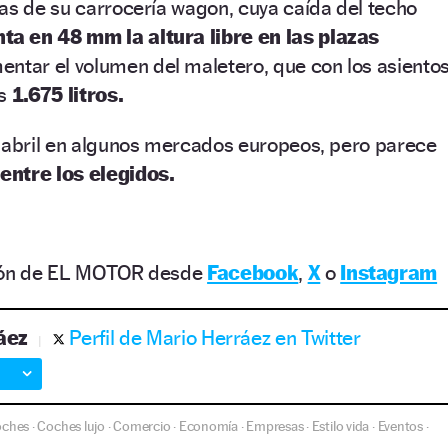
as de su carrocería wagon, cuya caída del techo
a en 48 mm la altura libre en las plazas
entar el volumen del maletero, que con los asiento
os
1.675 litros.
n abril en algunos mercados europeos, pero parece
entre los elegidos.
ción de EL MOTOR desde
Facebook
,
X
o
Instagram
áez
Perfil de Mario Herráez en Twitter
oches
Coches lujo
Comercio
Economía
Empresas
Estilo vida
Eventos
·
·
·
·
·
·
·