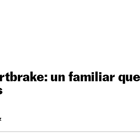
tbrake: un familiar qu
s
Z