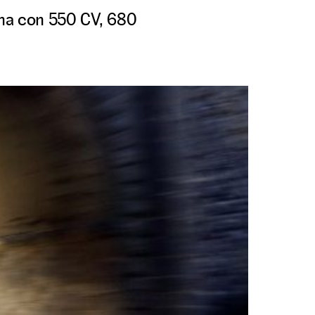
una con 550 CV, 680