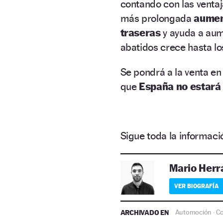
contando con las ventaj
más prolongada
aument
traseras
y ayuda a aum
abatidos crece hasta l
Se pondrá a la venta e
que
España no estará 
Sigue toda la informa
Mario Herr
VER BIOGRAFÍA
ARCHIVADO EN
Automoción
C
·