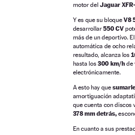
motor del
Jaguar XFR-
Y es que su bloque
V8 5
desarrollar
550 CV
pote
más de un deportivo. E
automática de ocho rela
resultado, alcanza los
1
hasta los
300 km/h
de 
electrónicamente.
A esto hay que
sumarle
amortiguación adaptativ
que cuenta con discos 
378 mm detrás,
escond
En cuanto a sus prestac