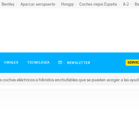
Bentley
Aparcar aeropuerto
Hongqi
Coches viejos España
A-2
Ba
SERVIC
VIRALES
TECNOLOGÍA
NEWSLETTER
s coches eléctricos e híbridos enchufables que se pueden acoger a las ayu
hes eléctricos e híbridos enchufables que se pueden acoger a la