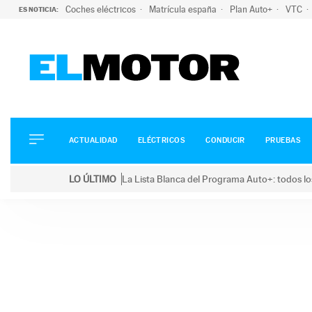
Coches eléctricos
Matrícula españa
Plan Auto+
VTC
ES NOTICIA:
ACTUALIDAD
ELÉCTRICOS
CONDUCIR
ACTUALIDAD
ELÉCTRICOS
CONDUCIR
PRUEBAS
PRUEBAS
Saltar
VIRALES
LO ÚLTIMO
La Lista Blanca del Programa Auto+: todos lo
al
PODCAST
LO ÚLTIMO
La Lista Blanca del Programa Auto+: todos los coc
contenido
MOTOS
TECNOLOGÍA
SUPERCOCHES
MOTORTV
PREMIOS
SERVICIOS