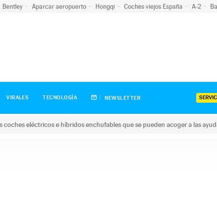
Bentley
Aparcar aeropuerto
Hongqi
Coches viejos España
A-2
Ba
SERVIC
VIRALES
TECNOLOGÍA
NEWSLETTER
s coches eléctricos e híbridos enchufables que se pueden acoger a las ayu
hes eléctricos e híbridos enchufables que se pueden acoger a la