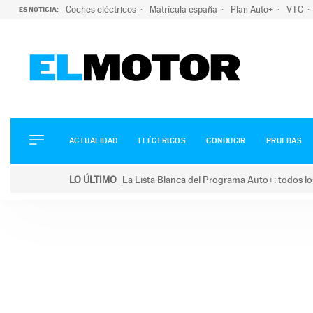
Coches eléctricos
Matrícula españa
Plan Auto+
VTC
ES NOTICIA:
ACTUALIDAD
ELÉCTRICOS
CONDUCIR
ACTUALIDAD
ELÉCTRICOS
CONDUCIR
PRUEBAS
PRUEBAS
Saltar
VIRALES
LO ÚLTIMO
La Lista Blanca del Programa Auto+: todos lo
al
PODCAST
LO ÚLTIMO
La Lista Blanca del Programa Auto+: todos los coc
contenido
MOTOS
TECNOLOGÍA
SUPERCOCHES
MOTORTV
PREMIOS
SERVICIOS