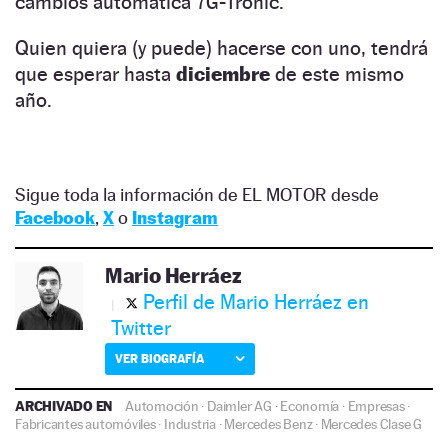
cambios automática 7G-Tronic.
Quien quiera (y puede) hacerse con uno, tendrá
que esperar hasta
diciembre
de este mismo
año.
Sigue toda la información de EL MOTOR desde
Facebook
,
X
o
Instagram
Mario Herráez
Perfil de Mario Herráez en
Twitter
VER BIOGRAFÍA
ARCHIVADO EN
Automoción
·
Daimler AG
·
Economía
·
Empresas
·
Fabricantes automóviles
·
Industria
·
Mercedes Benz
·
Mercedes Clase G