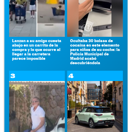
Lanzan a su amigo cuesta
Ocultaba 30 bolsas de
abajo en un carrito de la
cocaína en este elemento
compra y lo que ocurre al
para niños de su coche: la
llegar a la carretera
Policía Municipal de
parece imposible
Madrid acabó
descubriéndola
3
4