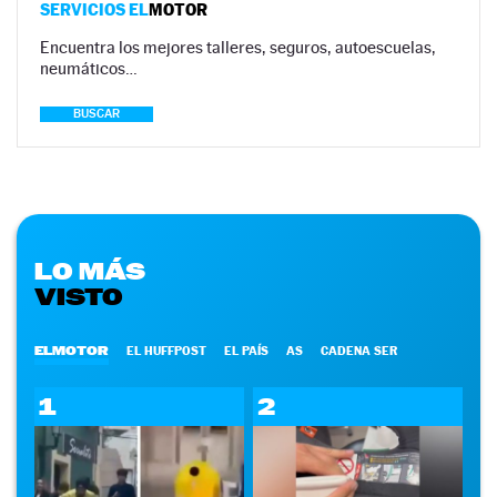
SERVICIOS EL
MOTOR
Encuentra los mejores talleres, seguros, autoescuelas,
neumáticos…
BUSCAR
LO MÁS
VISTO
ELMOTOR
EL HUFFPOST
EL PAÍS
AS
CADENA SER
1
2