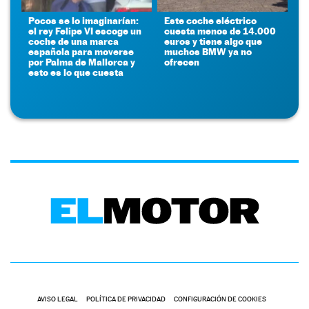
Pocos se lo imaginarían:
Este coche eléctrico
el rey Felipe VI escoge un
cuesta menos de 14.000
coche de una marca
euros y tiene algo que
española para moverse
muchos BMW ya no
por Palma de Mallorca y
ofrecen
esto es lo que cuesta
AVISO LEGAL
POLÍTICA DE PRIVACIDAD
CONFIGURACIÓN DE COOKIES