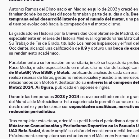
Antonio Ramos del Olmo nació en Madrid en julio de 2003 y creció en
Des
familiar donde los coches clásicos formaban parte de su día a día.
temprana edad desarrolló interés por el mundo del motor
, una p
el tiempo evolucionó hacia la competición y el motociclismo.
Es graduado en Historia por la Universidad Complutense de Madrid, 
especialmente en el área de Historia Medieval, logrando varias Matrícu
Su Trabajo de Fin de Grado, titulado Los reinos hispánicos y el final de
9,9
beca de exce
Occidente, alcanzó una calificación de
y obtuvo una
su rendimiento académico.
Paralelamente a su formación universitaria, inició su trayectoria profe
RacerMedia, medio especializado en motociclismo, donde trabajó c
de MotoGP, WorldSBK y MotoE
, publicando análisis de cada carrera
realizó reseñas de libros, gestionó redes sociales y asistió a numeroso
entrevista al campeón de
relacionados con MotoGP, destacando su
Moto2 2024, Ai Ogura
, publicada en japonés e inglés.
2023 y 2024
Durante las temporadas
estuvo acreditado en siete gra
del Mundial de Motociclismo. Esta experiencia le permitió conocer e
capacidades analíticas, narrativas
desde dentro y perfeccionar sus
redacción periodística
.
Tras completar esta etapa, orientó su perfil hacia el periodismo deport
Máster en Comunicación y Periodismo Deportivo en la Escuela U
UAX Rafa Nadal
, donde amplió su visión del ecosistema mediático act
Próximamente completará sus estudios con el Máster en Formación d