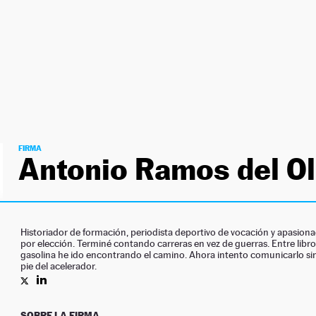
FIRMA
Antonio Ramos del O
Historiador de formación, periodista deportivo de vocación y apasion
por elección. Terminé contando carreras en vez de guerras. Entre libro
gasolina he ido encontrando el camino. Ahora intento comunicarlo sin
pie del acelerador.
PERFIL DE ANTONIO RAMOS DEL OLMO EN TWITTER
PERFIL DE ANTONIO RAMOS DEL OLMO EN LINKEDIN
SOBRE LA FIRMA