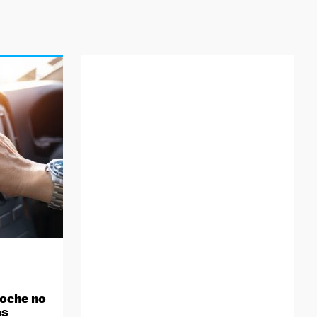
coche no
ás