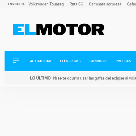
Volkswagen Touareg
Ruta 66
Caminata sorpresa
Gafa
ES NOTICIA:
ACTUALIDAD
ELÉCTRICOS
CONDUCIR
ACTUALIDAD
ELÉCTRICOS
CONDUCIR
PRUEBAS
PRUEBAS
Saltar
VIRALES
LO ÚLTIMO
Ni se te ocurra usar las gafas del eclipse al v
al
PODCAST
LO ÚLTIMO
Ni se te ocurra usar las gafas del eclipse al volant
contenido
MOTOS
TECNOLOGÍA
SUPERCOCHES
MOTORTV
PREMIOS
SERVICIOS