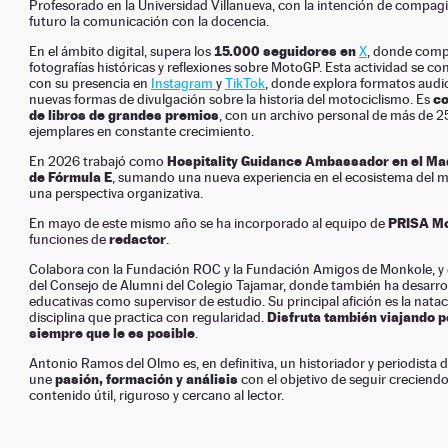
Profesorado en la Universidad Villanueva, con la intención de compagi
futuro la comunicación con la docencia.
15.000 seguidores en
En el ámbito digital, supera los
X
, donde comp
fotografías históricas y reflexiones sobre MotoGP. Esta actividad se 
con su presencia en
Instagram
y
TikTok
, donde explora formatos audio
co
nuevas formas de divulgación sobre la historia del motociclismo. Es
de libros de grandes premios
, con un archivo personal de más de 2
ejemplares en constante crecimiento.
Hospitality Guidance Ambassador en el Mad
En 2026 trabajó como
de Fórmula E
, sumando una nueva experiencia en el ecosistema del 
una perspectiva organizativa.
PRISA M
En mayo de este mismo año se ha incorporado al equipo de
redactor
funciones de
.
Colabora con la Fundación ROC y la Fundación Amigos de Monkole, y
del Consejo de Alumni del Colegio Tajamar, donde también ha desarro
educativas como supervisor de estudio. Su principal afición es la natac
Disfruta también viajando p
disciplina que practica con regularidad.
siempre que le es posible
.
Antonio Ramos del Olmo es, en definitiva, un historiador y periodista 
pasión, formación y análisis
une
con el objetivo de seguir creciend
contenido útil, riguroso y cercano al lector.