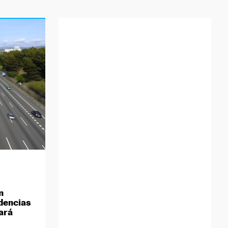
n
idencias
nará