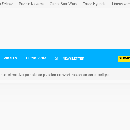
s Eclipse
Pueblo Navarra
Cupra Star Wars
Truco Hyundai
Líneas ver
SERVIC
VIRALES
TECNOLOGÍA
NEWSLETTER
olante: el motivo por el que pueden convertirse en un serio peligro
e: el motivo por el que pueden convertirse en un serio peligro