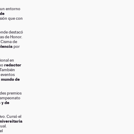
 un entorno
de
asión que con
donde destacó
las de Honor.
l Cisma de
lencia
por
sional en
redactor
omo
. También
s eventos
l mundo de
ndes premios
l campeonato
 y de
ivo. Cursó el
niversitaria
ual.
el