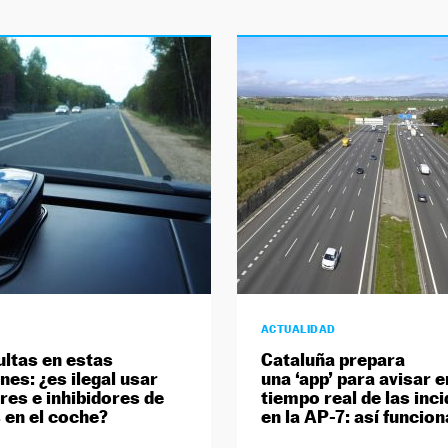
ACTUALIDAD
ultas en estas
Cataluña prepara
nes: ¿es ilegal usar
una ‘app’ para avisar e
res e inhibidores de
tiempo real de las inc
 en el coche?
en la AP-7: así funcio