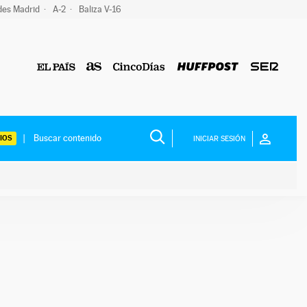
des Madrid
A-2
Baliza V-16
IOS
INICIAR SESIÓN