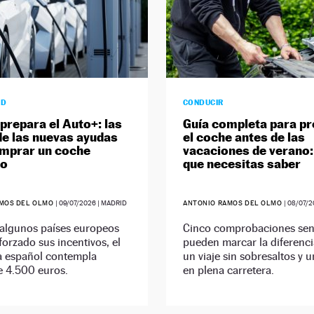
AD
CONDUCIR
prepara el Auto+: las
Guía completa para pr
de las nuevas ayudas
el coche antes de las
mprar un coche
vacaciones de verano:
co
que necesitas saber
AMOS DEL OLMO
|
09/07/2026
| MADRID
ANTONIO RAMOS DEL OLMO
|
08/07/2
 algunos países europeos
Cinco comprobaciones senc
forzado sus incentivos, el
pueden marcar la diferenci
 español contempla
un viaje sin sobresaltos y u
e 4.500 euros.
en plena carretera.