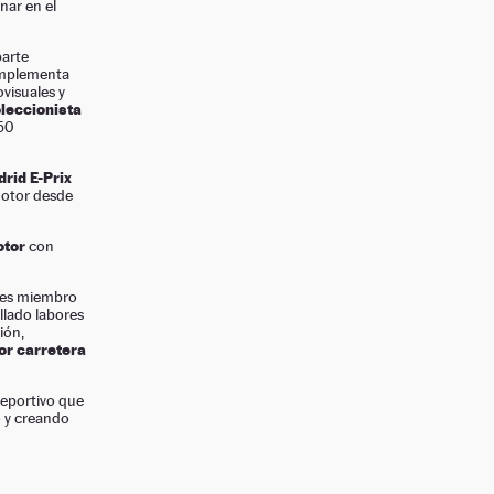
nar en el
arte
complementa
visuales y
leccionista
50
rid E-Prix
motor desde
otor
con
 es miembro
llado labores
ión,
or carretera
deportivo que
o y creando