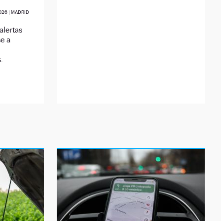
026
| MADRID
alertas
se a
.