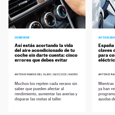
CONDUCIR
ACTUALID
Así estás acortando la vida
España 
del aire acondicionado de tu
claves 
coche sin darte cuenta: cinco
para co
errores que debes evitar
eléctri
ANTONIO RAMOS DEL OLMO
|
09/07/2026
| MADRID
ANTONIO R
Muchos los repiten cada verano sin
Mientras
saber que pueden afectar al
ya han re
rendimiento, aumentar las averías y
programa
disparar las visitas al taller.
ayudas d