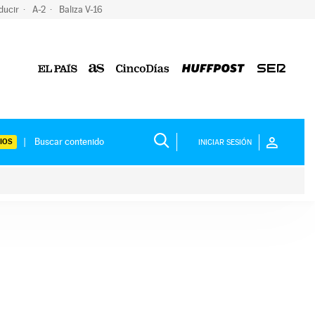
ducir
A-2
Baliza V-16
IOS
INICIAR SESIÓN
ium