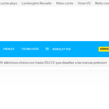
 coche playa
Lamborghini Revuelto
Niños coche
Smart #2
Multa con
SERVIC
VIRALES
TECNOLOGÍA
NEWSLETTER
V eléctricos chinos con hasta 551 CV que desafían a las marcas prémium
tricos chinos con hasta 551 CV que desafían a las marcas prém