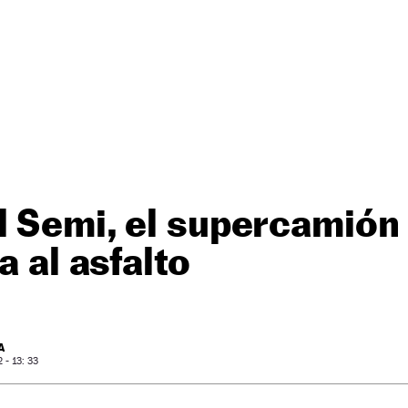
 Semi, el supercamión 
a al asfalto
A
- 13: 33