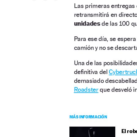
Las primeras entregas d
retransmitirá en direct
unidades
de las 100 q
Para ese día, se espera
camión y no se descar
Una de las posibilidade
definitiva del
Cybertruc
demasiado descabellad
Roadster
que desveló i
MÁS INFORMACIÓN
El rob