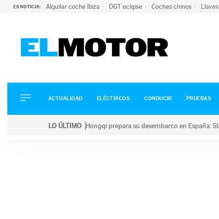
Alquilar coche Ibiza
DGT eclipse
Coches chinos
Llaves
ES NOTICIA:
ACTUALIDAD
ELÉCTRICOS
CONDUCIR
ACTUALIDAD
ELÉCTRICOS
CONDUCIR
PRUEBAS
PRUEBAS
Saltar
VIRALES
LO ÚLTIMO
Hongqi prepara su desembarco en España: SU
al
PODCAST
LO ÚLTIMO
Hongqi prepara su desembarco en España: SUV eléc
contenido
MOTOS
TECNOLOGÍA
SUPERCOCHES
MOTORTV
PREMIOS
SERVICIOS