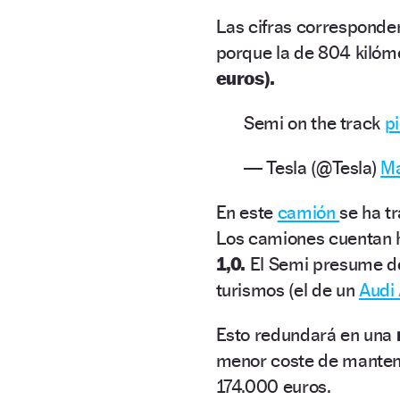
Las cifras corresponden
porque la de 804 kilóm
euros).
Semi on the track
p
— Tesla (@Tesla)
Ma
En este
camión
se ha t
Los camiones cuentan h
1,0.
El Semi presume de 
turismos (el de un
Audi
Esto redundará en una
menor coste de mantenim
174.000 euros.