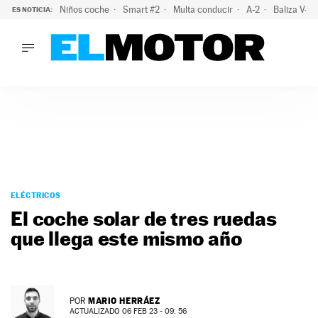
Niños coche
Smart #2
Multa conducir
A-2
Baliza V-1
ES NOTICIA:
LO ÚLTIMO
El probable colapso tras el eclipse: la DGT prevé un millón 
LO ÚLTIMO
El probable colapso tras el eclipse: la DGT prevé un millón 
ACTUALIDAD
ELÉCTRICOS
CONDUCIR
PRUEBAS
Saltar
VIRALES
al
ELÉCTRICOS
PODCAST
contenido
El coche solar de tres ruedas
MOTOS
que llega este mismo año
TECNOLOGÍA
SUPERCOCHES
MOTORTV
PREMIOS
MARIO HERRÁEZ
POR
SERVICIOS
ACTUALIZADO 06 FEB 23 - 09: 56