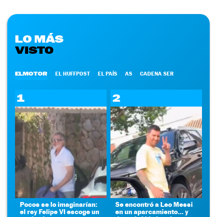
LO MÁS
VISTO
ELMOTOR
EL HUFFPOST
EL PAÍS
AS
CADENA SER
1
2
Pocos se lo imaginarían:
Se encontró a Leo Messi
el rey Felipe VI escoge un
en un aparcamiento... y