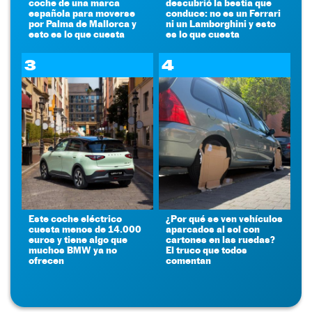
coche de una marca
descubrió la bestia que
española para moverse
conduce: no es un Ferrari
por Palma de Mallorca y
ni un Lamborghini y esto
esto es lo que cuesta
es lo que cuesta
3
4
Este coche eléctrico
¿Por qué se ven vehículos
cuesta menos de 14.000
aparcados al sol con
euros y tiene algo que
cartones en las ruedas?
muchos BMW ya no
El truco que todos
ofrecen
comentan