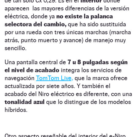
de tan solo Cx 0,29. Es en el
interior
donde
aparecen las mayores diferencias de la versión
eléctrica, donde ya
no existe la palanca
selectora del cambio,
que ha sido sustituida
por una rueda con tres únicas marchas (marcha
atrás, punto muerto y avance) de manejo muy
sencillo.
Una pantalla central de
7 u 8 pulgadas según
el nivel de acabado
integra los servicios de
navegación
TomTom Live,
que la marca ofrece
actualizada por siete años. Y también el
acabado del Niro eléctrico es diferente, con una
tonalidad azul
que lo distingue de los modelos
híbridos.
Otro aspecto reseñable del interior del e-Niro