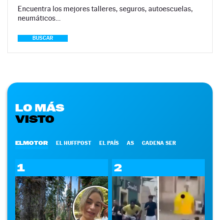
Encuentra los mejores talleres, seguros, autoescuelas,
neumáticos…
BUSCAR
LO MÁS
VISTO
ELMOTOR
EL HUFFPOST
EL PAÍS
AS
CADENA SER
1
2