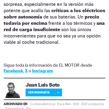
sorpresa, especialmente en la versión más
potente que acalla las
críticas a los eléctricos
sobre autonomía
de sus baterías. Un
precio
todavía por encima
frente a los térmicos y
una
red de carga insuficiente
son los únicos
inconvenientes para que no sea ya una opción
viable al coche tradicional.
Sigue toda la información de EL MOTOR desde
Facebook
,
X
o
Instagram
Juan Luis Soto
VER BIOGRAFÍA
ARCHIVADO EN
Coches eléctricos
·
Kia e-Niro
·
SUV
·
SUV compactos
·
Todocaminos
·
Kia