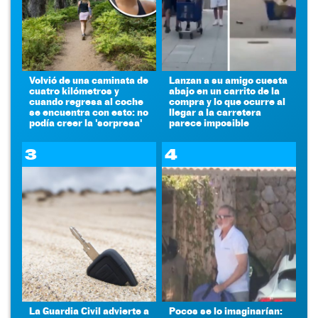
Volvió de una caminata de
Lanzan a su amigo cuesta
cuatro kilómetros y
abajo en un carrito de la
cuando regresa al coche
compra y lo que ocurre al
se encuentra con esto: no
llegar a la carretera
podía creer la 'sorpresa'
parece imposible
3
4
La Guardia Civil advierte a
Pocos se lo imaginarían: