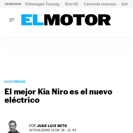
Volkswagen Touareg
Ruta 66
Caminata sorpresa
Gafas 
ES NOTICIA:
LO ÚLTIMO
Ni se te ocurra usar las gafas del eclipse al volante: el moti
LO ÚLTIMO
Ni se te ocurra usar las gafas del eclipse al volante: el motiv
ACTUALIDAD
ELÉCTRICOS
CONDUCIR
PRUEBAS
Saltar
VIRALES
al
ELÉCTRICOS
PODCAST
contenido
El mejor Kia Niro es el nuevo
MOTOS
eléctrico
TECNOLOGÍA
SUPERCOCHES
MOTORTV
PREMIOS
JUAN LUIS SOTO
POR
SERVICIOS
ACTUALIZADO 13 DIC 18 - 11: 44