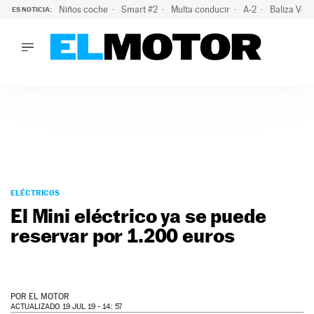
Niños coche
Smart #2
Multa conducir
A-2
Baliza V-1
ES NOTICIA:
LO ÚLTIMO
La OCU lanza un aviso a quienes alquilen un coche este vera
LO ÚLTIMO
La OCU lanza un aviso a quienes alquilen un coche este vera
ACTUALIDAD
ELÉCTRICOS
CONDUCIR
PRUEBAS
Saltar
VIRALES
al
ELÉCTRICOS
PODCAST
contenido
El Mini eléctrico ya se puede
MOTOS
reservar por 1.200 euros
TECNOLOGÍA
SUPERCOCHES
MOTORTV
PREMIOS
POR
EL MOTOR
SERVICIOS
ACTUALIZADO 19 JUL 19 - 14: 57