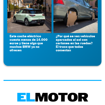
Este coche eléctrico
¿Por qué se ven vehículos
cuesta menos de 14.000
aparcados al sol con
euros y tiene algo que
cartones en las ruedas?
muchos BMW ya no
El truco que todos
ofrecen
comentan