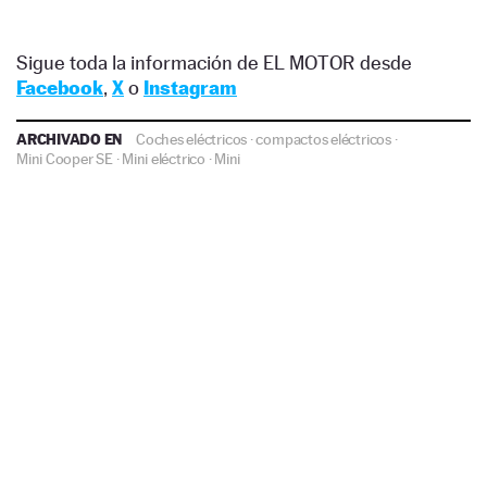
Sigue toda la información de EL MOTOR desde
Facebook
,
X
o
Instagram
ARCHIVADO EN
Coches eléctricos
·
compactos eléctricos
·
Mini Cooper SE
·
Mini eléctrico
·
Mini