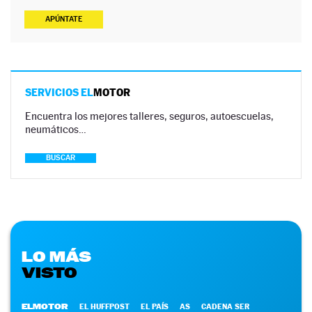
APÚNTATE
SERVICIOS EL
MOTOR
Encuentra los mejores talleres, seguros, autoescuelas,
neumáticos…
BUSCAR
LO MÁS
VISTO
ELMOTOR
EL HUFFPOST
EL PAÍS
AS
CADENA SER