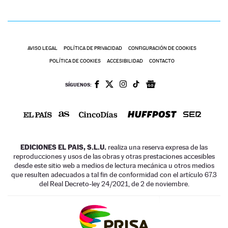
AVISO LEGAL
POLÍTICA DE PRIVACIDAD
CONFIGURACIÓN DE COOKIES
POLÍTICA DE COOKIES
ACCESIBILIDAD
CONTACTO
SÍGUENOS:
EDICIONES EL PAIS, S.L.U.
realiza una reserva expresa de las
reproducciones y usos de las obras y otras prestaciones accesibles
desde este sitio web a medios de lectura mecánica u otros medios
que resulten adecuados a tal fin de conformidad con el artículo 67.3
del Real Decreto-ley 24/2021, de 2 de noviembre.