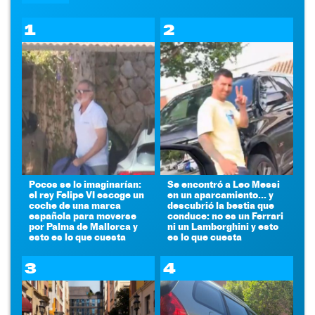
1
2
Pocos se lo imaginarían:
Se encontró a Leo Messi
el rey Felipe VI escoge un
en un aparcamiento... y
coche de una marca
descubrió la bestia que
española para moverse
conduce: no es un Ferrari
por Palma de Mallorca y
ni un Lamborghini y esto
esto es lo que cuesta
es lo que cuesta
3
4