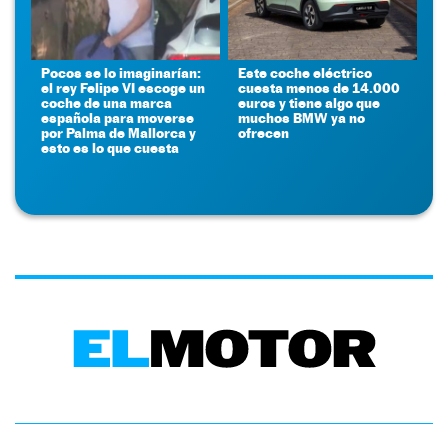
Pocos se lo imaginarían:
Este coche eléctrico
el rey Felipe VI escoge un
cuesta menos de 14.000
coche de una marca
euros y tiene algo que
española para moverse
muchos BMW ya no
por Palma de Mallorca y
ofrecen
esto es lo que cuesta