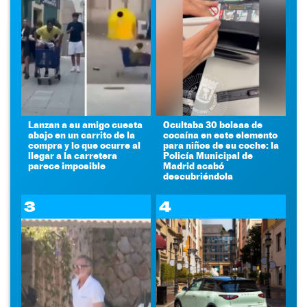
Lanzan a su amigo cuesta
Ocultaba 30 bolsas de
abajo en un carrito de la
cocaína en este elemento
compra y lo que ocurre al
para niños de su coche: la
llegar a la carretera
Policía Municipal de
parece imposible
Madrid acabó
descubriéndola
3
4