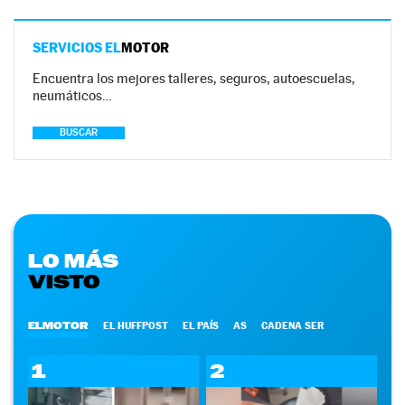
SERVICIOS EL
MOTOR
Encuentra los mejores talleres, seguros, autoescuelas,
neumáticos…
BUSCAR
LO MÁS
VISTO
ELMOTOR
EL HUFFPOST
EL PAÍS
AS
CADENA SER
1
2