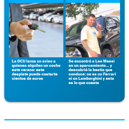
La OCU lanza un aviso a
Se encontró a Leo Messi
quienes alquilen un coche
en un aparcamiento... y
este verano: este
descubrió la bestia que
despiste puede costarte
conduce: no es un Ferrari
cientos de euros
ni un Lamborghini y esto
es lo que cuesta