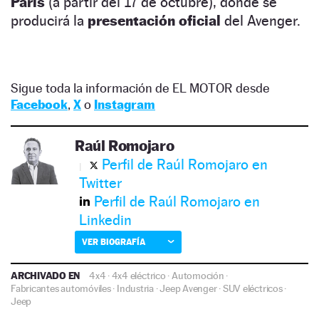
París
(a partir del 17 de octubre), donde se
producirá la
presentación oficial
del Avenger.
Sigue toda la información de EL MOTOR desde
Facebook
,
X
o
Instagram
Raúl Romojaro
Perfil de Raúl Romojaro en
Twitter
Perfil de Raúl Romojaro en
Linkedin
VER BIOGRAFÍA
ARCHIVADO EN
4x4
·
4x4 eléctrico
·
Automoción
·
Fabricantes automóviles
·
Industria
·
Jeep Avenger
·
SUV eléctricos
·
Jeep