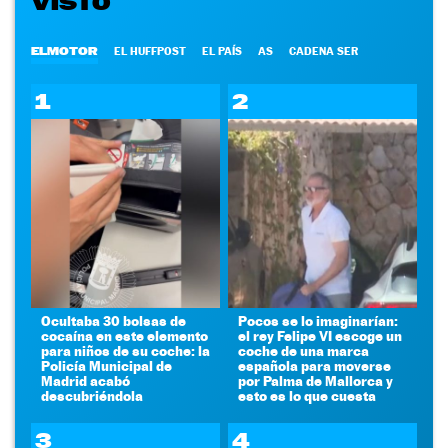
VISTO
ELMOTOR
EL HUFFPOST
EL PAÍS
AS
CADENA SER
1
2
Ocultaba 30 bolsas de
Pocos se lo imaginarían:
cocaína en este elemento
el rey Felipe VI escoge un
para niños de su coche: la
coche de una marca
Policía Municipal de
española para moverse
Madrid acabó
por Palma de Mallorca y
descubriéndola
esto es lo que cuesta
3
4