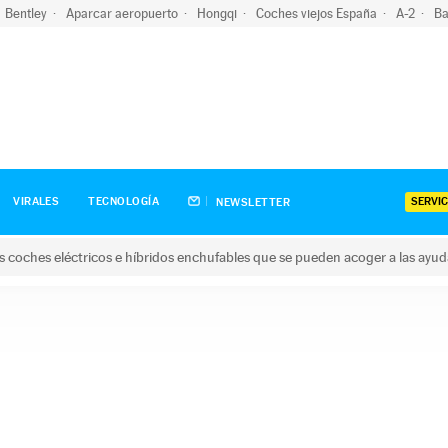
Bentley
Aparcar aeropuerto
Hongqi
Coches viejos España
A-2
Ba
SERVIC
VIRALES
TECNOLOGÍA
NEWSLETTER
s coches eléctricos e híbridos enchufables que se pueden acoger a las ayu
hes eléctricos e híbridos enchufables que se pueden acoger a la