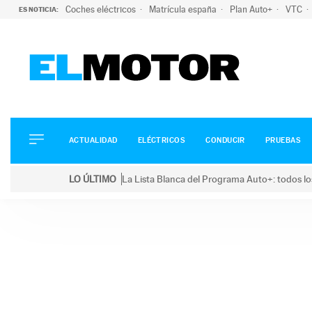
Coches eléctricos
Matrícula españa
Plan Auto+
VTC
ES NOTICIA:
ACTUALIDAD
ELÉCTRICOS
CONDUCIR
ACTUALIDAD
ELÉCTRICOS
CONDUCIR
PRUEBAS
PRUEBAS
Saltar
VIRALES
LO ÚLTIMO
La Lista Blanca del Programa Auto+: todos lo
al
PODCAST
LO ÚLTIMO
La Lista Blanca del Programa Auto+: todos los coc
contenido
MOTOS
TECNOLOGÍA
SUPERCOCHES
MOTORTV
PREMIOS
SERVICIOS