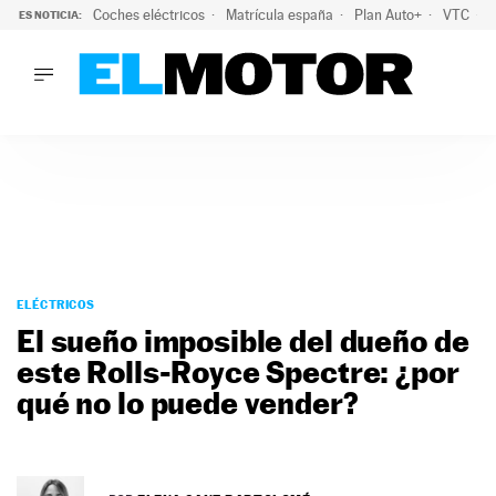
Coches eléctricos
Matrícula españa
Plan Auto+
VTC
ES NOTICIA:
LO ÚLTIMO
La Lista Blanca del Programa Auto+: todos los coches eléct
LO ÚLTIMO
La Lista Blanca del Programa Auto+: todos los coches eléctr
ACTUALIDAD
ELÉCTRICOS
CONDUCIR
PRUEBAS
Saltar
VIRALES
al
ELÉCTRICOS
PODCAST
contenido
El sueño imposible del dueño de
MOTOS
este Rolls-Royce Spectre: ¿por
TECNOLOGÍA
qué no lo puede vender?
SUPERCOCHES
MOTORTV
PREMIOS
SERVICIOS