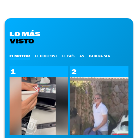
LO MÁS
VISTO
ELMOTOR
EL HUFFPOST
EL PAÍS
AS
CADENA SER
1
2