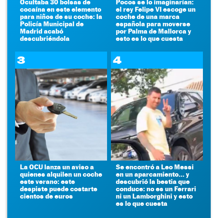
Ocultaba 30 bolsas de
Pocos se lo imaginarían:
cocaína en este elemento
el rey Felipe VI escoge un
para niños de su coche: la
coche de una marca
Policía Municipal de
española para moverse
Madrid acabó
por Palma de Mallorca y
descubriéndola
esto es lo que cuesta
3
4
La OCU lanza un aviso a
Se encontró a Leo Messi
quienes alquilen un coche
en un aparcamiento... y
este verano: este
descubrió la bestia que
despiste puede costarte
conduce: no es un Ferrari
cientos de euros
ni un Lamborghini y esto
es lo que cuesta