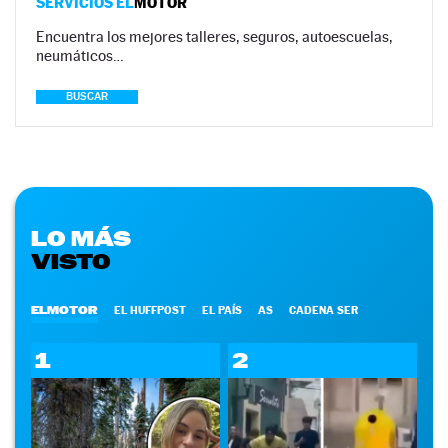
SERVICIOS EL
MOTOR
Encuentra los mejores talleres, seguros, autoescuelas,
neumáticos…
BUSCAR
LO MÁS
VISTO
ELMOTOR
EL HUFFPOST
EL PAÍS
AS
CADENA SER
1
2