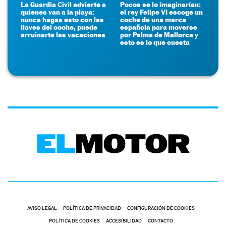
La Guardia Civil advierte a
Pocos se lo imaginarían:
quienes van a la playa:
el rey Felipe VI escoge un
nunca hagas esto con las
coche de una marca
llaves del coche, puede
española para moverse
arruinarte las vacaciones
por Palma de Mallorca y
esto es lo que cuesta
AVISO LEGAL
POLÍTICA DE PRIVACIDAD
CONFIGURACIÓN DE COOKIES
POLÍTICA DE COOKIES
ACCESIBILIDAD
CONTACTO