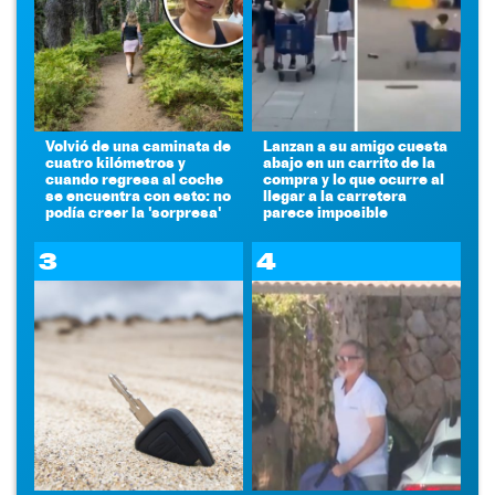
Volvió de una caminata de
Lanzan a su amigo cuesta
cuatro kilómetros y
abajo en un carrito de la
cuando regresa al coche
compra y lo que ocurre al
se encuentra con esto: no
llegar a la carretera
podía creer la 'sorpresa'
parece imposible
3
4