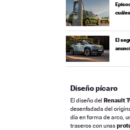
Episod
cuáles
El seg
anunci
Diseño pícaro
El diseño del
Renault T
desenfadada del origina
día en forma de arco, 
traseros con unas
prot