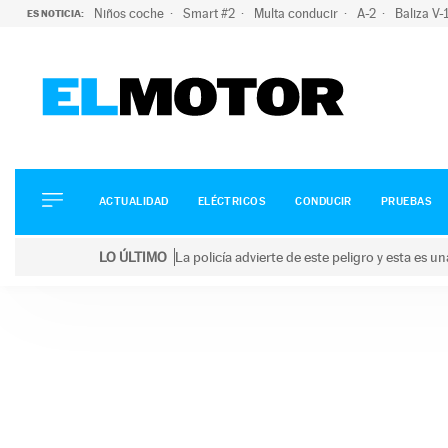
Niños coche
Smart #2
Multa conducir
A-2
Baliza V
ES NOTICIA:
ACTUALIDAD
ELÉCTRICOS
CONDUCIR
ACTUALIDAD
ELÉCTRICOS
CONDUCIR
PRUEBAS
PRUEBAS
Saltar
VIRALES
LO ÚLTIMO
La policía advierte de este peligro y esta es 
al
PODCAST
LO ÚLTIMO
La policía advierte de este peligro y esta es una bu
contenido
MOTOS
TECNOLOGÍA
SUPERCOCHES
MOTORTV
PREMIOS
SERVICIOS