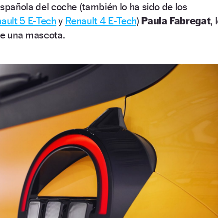
española del coche (también lo ha sido de los
ault 5 E-Tech
y
Renault 4 E-Tech
)
Paula Fabregat
, 
de una mascota.