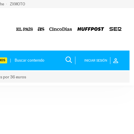
che
ZXMOTO
IOS
INICIAR SESIÓN
os por 36 euros
los niños por 36 euros