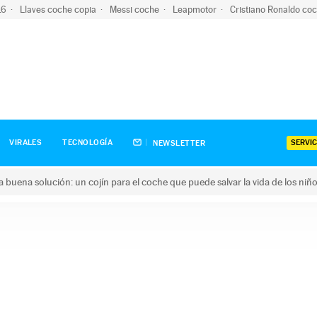
-16
Llaves coche copia
Messi coche
Leapmotor
Cristiano Ronaldo co
SERVIC
VIRALES
TECNOLOGÍA
NEWSLETTER
una buena solución: un cojín para el coche que puede salvar la vida de los niñ
ena solución: un cojín para el coche que puede salvar la vida de 